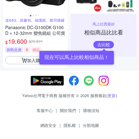
送64G、原廠包、保護鏡、蔡司噴罐
馬上比買最好
Panasonic DC-G100DK G100
相似商品比比看
D + 12-32mm 變焦鏡組 公司貨
19,600
$20,631
$
去比較
挑戰低價
券
贈品
現在可以馬上比較相似商品！
加入購物車
Yahoo台灣電子商務 版權所有 © 2026 服務條款(
更新
)
客服中心
|
關於我們
|
購物須知
網路安全
|
隱私權
|
分類地圖