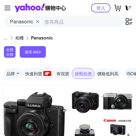
Yahoo購物中心
登入
Panasonic
相機
Panasonic
全部
微單-M43
分類
品牌
快速到貨
有現貨
挑戰低價
價格低到高
ISO