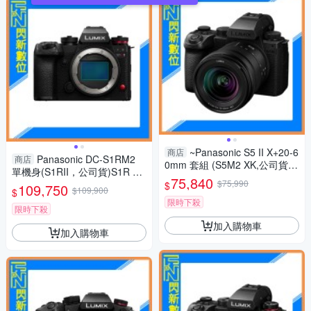
~Panasonic S5 II X+20-6
商店
Panasonic DC-S1RM2
商店
0mm 套組 (S5M2 XK,公司貨)
單機身(S1RII，公司貨)S1R Ma
S5IIXK
75,840
rk II S1R2
$75,990
$
109,750
$109,900
$
限時下殺
限時下殺
加入購物車
加入購物車