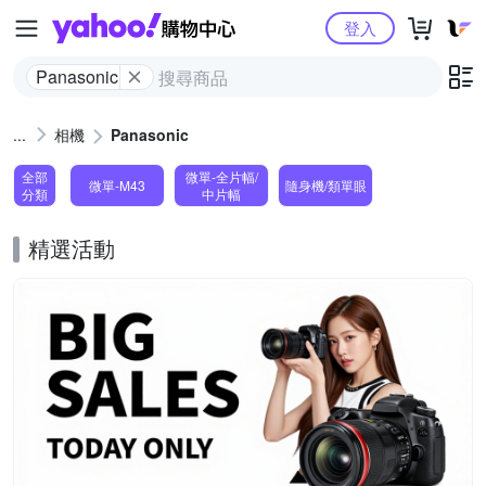
Yahoo購物中心
登入
Panasonic
相機
Panasonic
全部
微單-全片幅/
微單-M43
隨身機/類單眼
分類
中片幅
精選活動