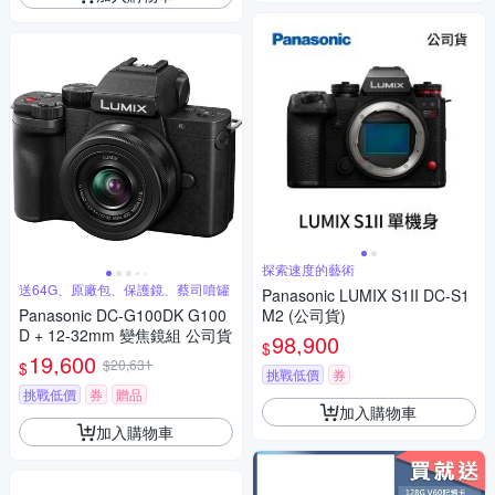
探索速度的藝術
送64G、原廠包、保護鏡、蔡司噴罐
Panasonic LUMIX S1II DC-S1
Panasonic DC-G100DK G100
M2 (公司貨)
D + 12-32mm 變焦鏡組 公司貨
98,900
$
19,600
$20,631
$
挑戰低價
券
挑戰低價
券
贈品
加入購物車
加入購物車