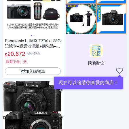
Panasonic LUMIX TZ99+128G
記憶卡+膠囊清潔組+鋼化貼+水
晶保護鏡+2614相機包+NITEC
20,672
$21,760
$
ORE BB nano 迷你電動氣吹
(公司貨)
限時下殺
券
閃新數位
加入購物車
現在可以追蹤你喜愛的商店！