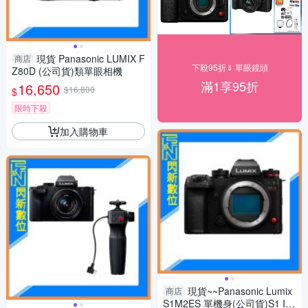
現貨 Panasonic LUMIX F
商店
下殺95折⇓ 單眼鏡頭
Z80D (公司貨)類單眼相機
滿1享95折
16,650
$16,800
$
限時下殺
加入購物車
現貨~~Panasonic Lumix
商店
S1M2ES 單機身(公司貨)S1 II