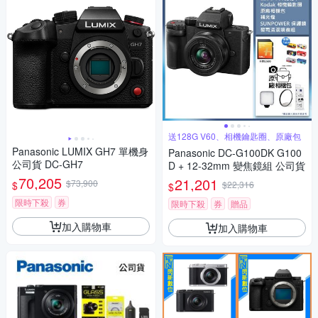
送128G V60、相機鑰匙圈、原廠包
Panasonic LUMIX GH7 單機身
Panasonic DC-G100DK G100
公司貨 DC-GH7
D + 12-32mm 變焦鏡組 公司貨
70,205
21,201
$73,900
$
$22,316
$
限時下殺
券
限時下殺
券
贈品
加入購物車
加入購物車