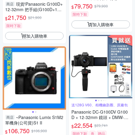
ES
現貨!Panasonic G100D+
商店
79,750
$79,900
$
12-32mm 把手組(G100D+123
限時下殺
2+SHGR2，公司貨)G100
21,750
$21,900
$
加入購物車
限時下殺
加入購物車
送128G V60、相機鑰匙圈、原廠包
Panasonic DC-G100DV G100
~Panasonic Lumix S1M2
D + 12-32mm 鏡頭 + DMW-SH
商店
單機身(公司貨)S1 II
GR2 三腳架握把組 公司貨
22,554
$23,741
$
106,750
$106,900
$
限時下殺
券
贈品