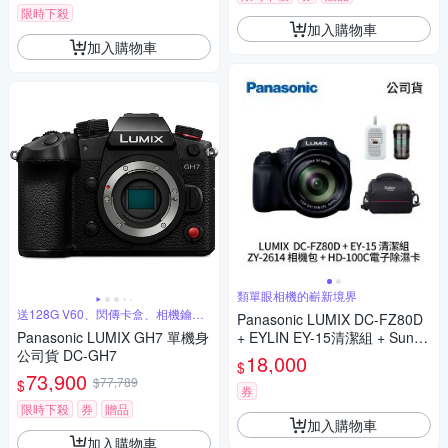
限時下殺
加入購物車
加入購物車
類單眼相機的嶄新境界
送128G V60、閃傳卡盒、相機鑰匙
Panasonic LUMIX DC-FZ80D
圈
Panasonic LUMIX GH7 單機身
+ EYLIN EY-15清潔組 + SunLi
公司貨 DC-GH7
ght ZY-2614相機包 + EirMai 銳
18,000
$
瑪 HD-100C電子除濕卡 FZ80
73,900
$77,789
$
D (公司貨)
券
限時下殺
券
贈品
加入購物車
加入購物車