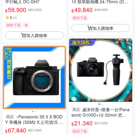
平行輸入 DC-GH7
10 類單眼相機 24-75mm (DC-
L10,公司貨)
59,900
49,840
$63,052
$49,990
$
$
5
(
1
)
限時下殺
限時下殺
券
加入購物車
加入購物車
歲末特賣~限量一台!Pana
商店
sonic G100D+12-32mm 把手
~Panasonic S5 II X BOD
商店
組(G100D+1232+SHGR2，公
21,340
Y 單機身 (S5M2 X,公司貨)S 5II
$21,490
$
司貨)
X
67,840
$67,990
$
限時下殺