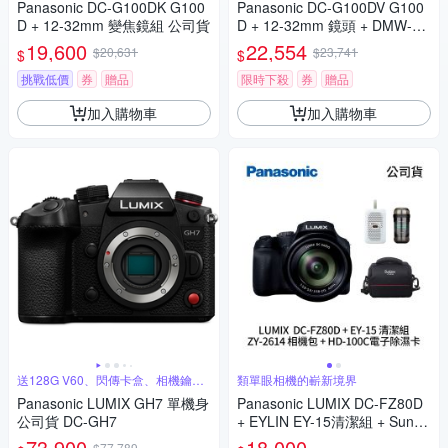
Panasonic DC-G100DK G100
Panasonic DC-G100DV G100
D + 12-32mm 變焦鏡組 公司貨
D + 12-32mm 鏡頭 + DMW-SH
GR2 三腳架握把組 公司貨
19,600
22,554
$20,631
$23,741
$
$
挑戰低價
券
贈品
限時下殺
券
贈品
加入購物車
加入購物車
送128G V60、閃傳卡盒、相機鑰匙
類單眼相機的嶄新境界
圈
Panasonic LUMIX GH7 單機身
Panasonic LUMIX DC-FZ80D
公司貨 DC-GH7
+ EYLIN EY-15清潔組 + SunLi
ght ZY-2614相機包 + EirMai 銳
73,900
18,000
$77,789