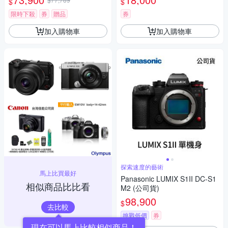
$
$
瑪 HD-100C電子除濕卡 FZ80
D (公司貨)
限時下殺
券
贈品
券
加入購物車
加入購物車
探索速度的藝術
馬上比買最好
Panasonic LUMIX S1II DC-S1
相似商品比比看
M2 (公司貨)
98,900
$
去比較
挑戰低價
券
現在可以馬上比較相似商品！