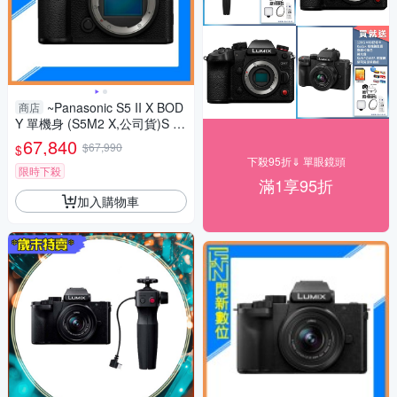
~Panasonic S5 II X BOD
商店
Y 單機身 (S5M2 X,公司貨)S 5II
X
67,840
$67,990
$
下殺95折⇓ 單眼鏡頭
限時下殺
滿1享95折
加入購物車