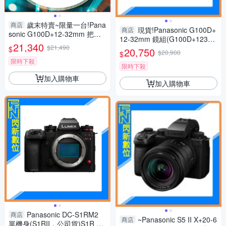
歲末特賣~限量一台!Pana
商店
現貨!Panasonic G100D+
商店
sonic G100D+12-32mm 把手
12-32mm 鏡組(G100D+123
組(G100D+1232+SHGR2，公
21,340
$21,490
2，公司貨)G100
$
20,750
司貨)
$20,900
$
限時下殺
限時下殺
加入購物車
加入購物車
Panasonic DC-S1RM2
商店
~Panasonic S5 II X+20-6
商店
單機身(S1RII，公司貨)S1R Ma