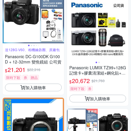
送128G V60、相機鑰匙圈、原廠包
Panasonic DC-G100DK G100
D + 12-32mm 變焦鏡組 公司貨
Panasonic LUMIX TZ99+128G
21,201
$22,316
$
記憶卡+膠囊清潔組+鋼化貼+水
限時下殺
券
贈品
晶保護鏡+2614相機包+NITEC
20,672
$21,760
$
ORE BB nano 迷你電動氣吹
加入購物車
(公司貨)
限時下殺
券
加入購物車