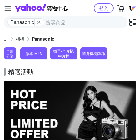
Yahoo購物中心
登入
Panasonic
相機
Panasonic
全部
微單-全片幅/
微單-M43
隨身機/類單眼
分類
中片幅
精選活動