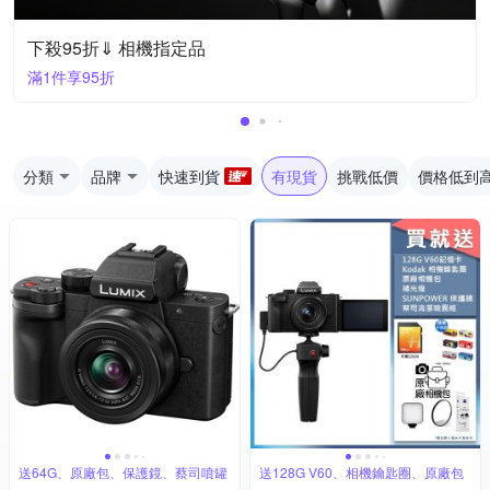
下殺95折⇓ 相機指定品
滿1件享95折
分類
品牌
快速到貨
有現貨
挑戰低價
價格低到
送64G、原廠包、保護鏡、蔡司噴罐
送128G V60、相機鑰匙圈、原廠包