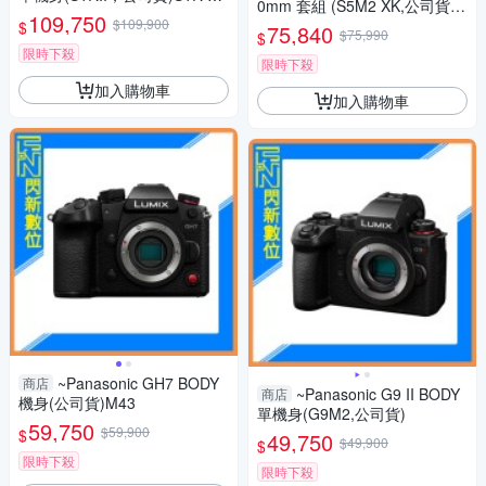
0mm 套組 (S5M2 XK,公司貨)
rk II S1R2
109,750
$109,900
S5IIXK
$
75,840
$75,990
$
限時下殺
限時下殺
加入購物車
加入購物車
~Panasonic GH7 BODY
商店
~Panasonic G9 II BODY
商店
機身(公司貨)M43
單機身(G9M2,公司貨)
59,750
$59,900
$
49,750
$49,900
$
限時下殺
限時下殺