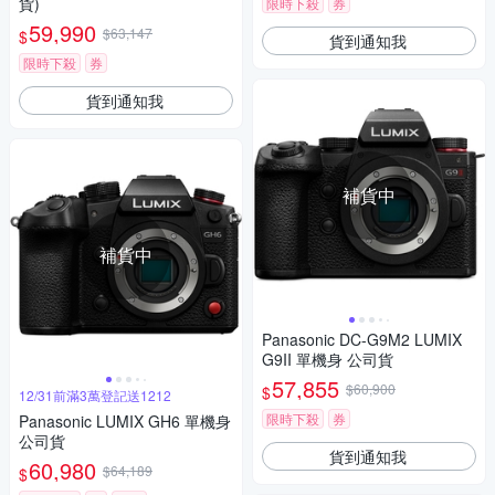
貨)
限時下殺
券
59,990
$63,147
$
貨到通知我
限時下殺
券
貨到通知我
補貨中
補貨中
Panasonic DC-G9M2 LUMIX
G9II 單機身 公司貨
57,855
$60,900
$
12/31前滿3萬登記送1212
限時下殺
券
Panasonic LUMIX GH6 單機身
公司貨
貨到通知我
60,980
$64,189
$