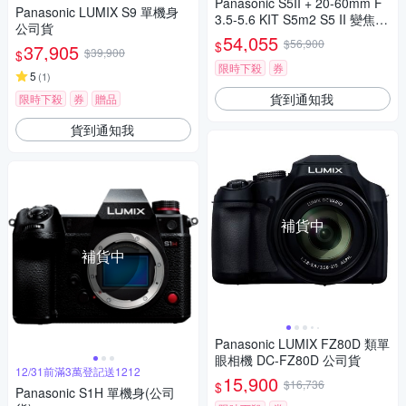
Panasonic S5II + 20-60mm F
Panasonic LUMIX S9 單機身
3.5-5.6 KIT S5m2 S5 II 變焦鏡
公司貨
組 公司貨
54,055
$56,900
$
37,905
$39,900
$
限時下殺
券
5
(
1
)
貨到通知我
限時下殺
券
贈品
貨到通知我
補貨中
補貨中
Panasonic LUMIX FZ80D 類單
眼相機 DC-FZ80D 公司貨
12/31前滿3萬登記送1212
15,900
$16,736
$
Panasonic S1H 單機身(公司