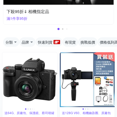
下殺95折⇓ 相機指定品
滿1件享95折
分類
品牌
快速到貨
有現貨
挑戰低價
價格低到
送64G、原廠包、保護鏡、蔡司噴罐
送128G V60、相機鑰匙圈、原廠包