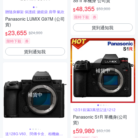
S5 II 單機身 公司貨
48,355
$50,900
$
贈隨身腳架 保護鏡 濾鏡袋 肩帶 氣吹
限時下殺
券
Panasonic LUMIX G97M (公司
貨)
貨到通知我
23,655
$24,900
$
限時下殺
券
貨到通知我
補貨中
補貨中
12/31前滿3萬登記送1212
Panasonic S1R 單機身(公司
貨)
59,980
$63,136
$
送128G V60、閃傳卡盒、相機鑰匙
圈