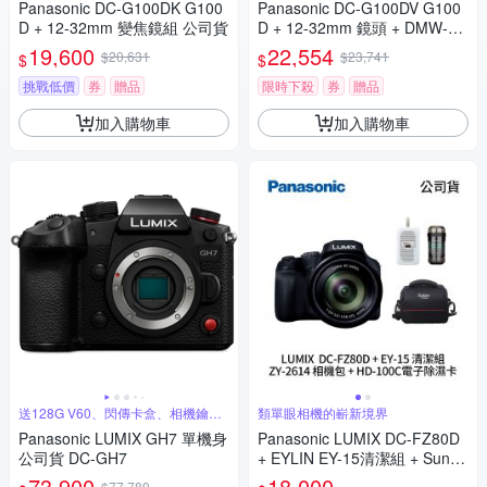
Panasonic DC-G100DK G100
Panasonic DC-G100DV G100
D + 12-32mm 變焦鏡組 公司貨
D + 12-32mm 鏡頭 + DMW-SH
GR2 三腳架握把組 公司貨
19,600
22,554
$20,631
$23,741
$
$
挑戰低價
券
贈品
限時下殺
券
贈品
加入購物車
加入購物車
送128G V60、閃傳卡盒、相機鑰匙
類單眼相機的嶄新境界
圈
Panasonic LUMIX GH7 單機身
Panasonic LUMIX DC-FZ80D
公司貨 DC-GH7
+ EYLIN EY-15清潔組 + SunLi
ght ZY-2614相機包 + EirMai 銳
73,900
18,000
$77,789