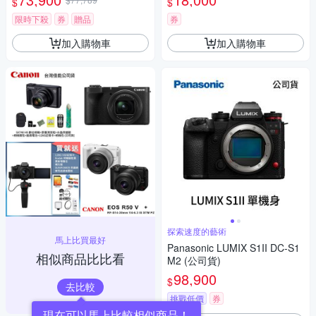
$
$
瑪 HD-100C電子除濕卡 FZ80
D (公司貨)
限時下殺
券
贈品
券
加入購物車
加入購物車
探索速度的藝術
馬上比買最好
Panasonic LUMIX S1II DC-S1
相似商品比比看
M2 (公司貨)
98,900
$
去比較
挑戰低價
券
現在可以馬上比較相似商品！