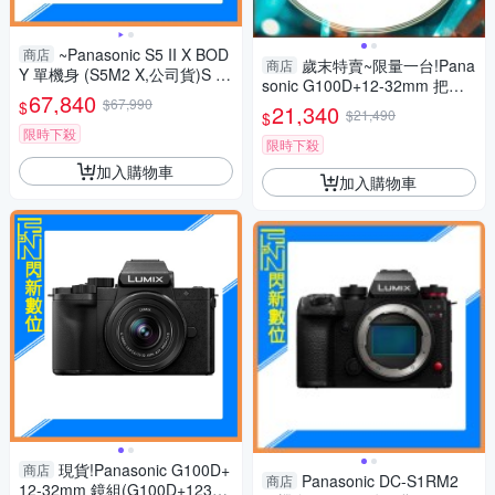
~Panasonic S5 II X BOD
商店
歲末特賣~限量一台!Pana
商店
Y 單機身 (S5M2 X,公司貨)S 5II
sonic G100D+12-32mm 把手
X
67,840
$67,990
組(G100D+1232+SHGR2，公
$
21,340
$21,490
$
司貨)
限時下殺
限時下殺
加入購物車
加入購物車
現貨!Panasonic G100D+
商店
Panasonic DC-S1RM2
商店
12-32mm 鏡組(G100D+123