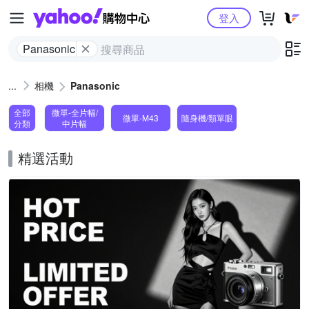
Yahoo購物中心
登入
Panasonic
相機
Panasonic
全部
微單-全片幅/
微單-M43
隨身機/類單眼
分類
中片幅
精選活動