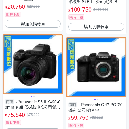
單機身(S1RII，公司貨)S1R Ma
2，公司貨)G100
20,750
$20,900
rk II S1R2
$
109,750
$109,900
$
限時下殺
限時下殺
加入購物車
加入購物車
~Panasonic S5 II X+20-6
商店
~Panasonic GH7 BODY
商店
0mm 套組 (S5M2 XK,公司貨)
機身(公司貨)M43
S5IIXK
75,840
$75,990
$
59,750
$59,900
$
限時下殺
限時下殺