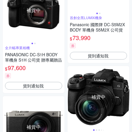
補貨中
首創全黑LUMIX機身
Panasonic 國際牌 DC-S5M2X
BODY 單機身 S5M2X 公司貨
73,990
$
券
全片幅專業相機
PANASONIC DC-S1H BODY
貨到通知我
單機身 S1H 公司貨 贈專屬贈品
97,600
$
券
貨到通知我
補貨中
補貨中