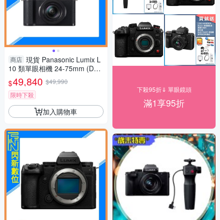
現貨 Panasonic Lumix L
商店
10 類單眼相機 24-75mm (DC-
L10,公司貨)
49,840
$49,990
$
下殺95折⇓ 單眼鏡頭
限時下殺
滿1享95折
加入購物車