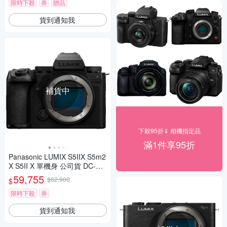
限時下殺
券
贈品
貨到通知我
補貨中
下殺95折⇓ 相機指定品
滿1件享95折
Panasonic LUMIX S5IIX S5m2
X S5II X 單機身 公司貨 DC-S5
M2X
59,755
$62,900
$
限時下殺
券
貨到通知我