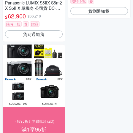
限時下殺
券
Panasonic LUMIX S5IIX S5m2
X S5II X 單機身 公司貨 DC-S5
貨到通知我
M2X
62,900
$66,210
$
限時下殺
券
贈品
貨到通知我
下殺95折⇓ 單眼鏡頭 (ZG)
滿1享95折