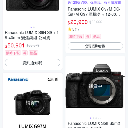
送128G V60、保護鏡、蔡司噴霧組
Panasonic LUMIX G97M DC-
G97M G97 單機身 + 12-60mm
變焦鏡組 公司貨
20,900
$22,000
$
5
(
1
)
Panasonic LUMIX S9N S9 + 1
限時下殺
券
贈品
8-40mm 變焦鏡組 公司貨
50,901
$53,579
貨到通知我
$
限時下殺
券
贈品
貨到通知我
補貨中
補貨中
Panasonic LUMIX S5II S5m2