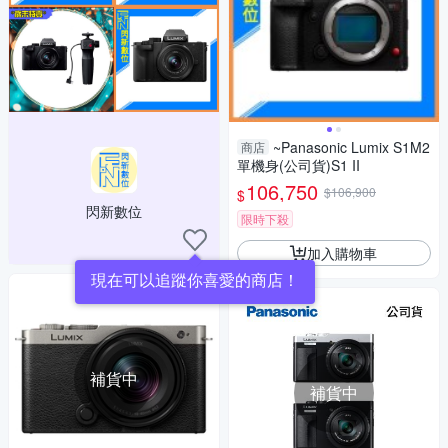
~Panasonic Lumix S1M2
商店
單機身(公司貨)S1 II
106,750
$106,900
$
閃新數位
限時下殺
加入購物車
現在可以追蹤你喜愛的商店！
補貨中
補貨中