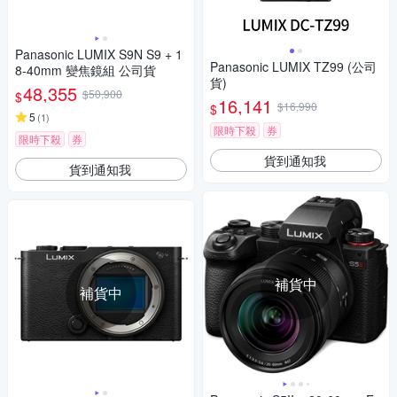
Panasonic LUMIX S9N S9 + 1
Panasonic LUMIX TZ99 (公司
8-40mm 變焦鏡組 公司貨
貨)
48,355
$50,900
$
16,141
$16,990
$
5
(
1
)
限時下殺
券
限時下殺
券
貨到通知我
貨到通知我
補貨中
補貨中