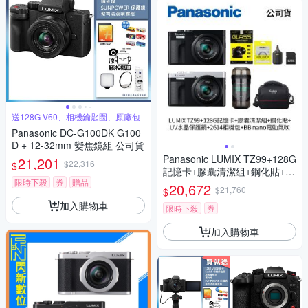
送128G V60、相機鑰匙圈、原廠包
Panasonic DC-G100DK G100
D + 12-32mm 變焦鏡組 公司貨
Panasonic LUMIX TZ99+128G
21,201
$22,316
$
記憶卡+膠囊清潔組+鋼化貼+水
限時下殺
券
贈品
晶保護鏡+2614相機包+NITEC
20,672
$21,760
$
ORE BB nano 迷你電動氣吹
加入購物車
(公司貨)
限時下殺
券
加入購物車