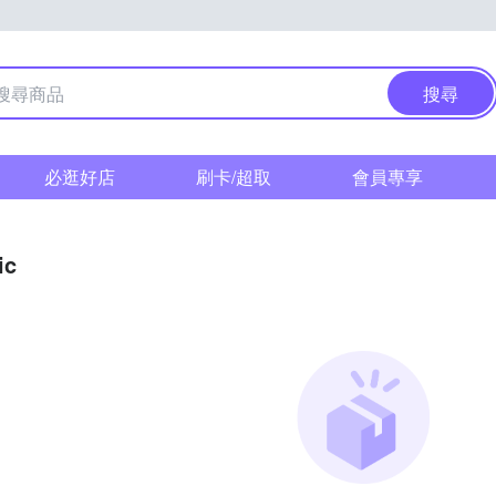
搜尋
必逛好店
刷卡/超取
會員專享
ic