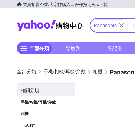
首頁
拍賣
企業/大宗採購入口
合作招商
App下載
Yahoo購物中心
Panasonic
全部分類
點換券
登記送
Panason
手機/相機/耳機/穿戴
相機
相關分類
手機/相機/耳機/穿戴
相機
SONY