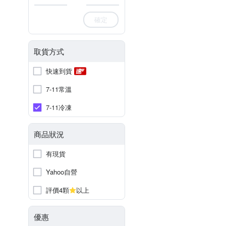
確定
取貨方式
快速到貨
7-11常溫
7-11冷凍
商品狀況
有現貨
Yahoo自營
評價4顆
以上
優惠