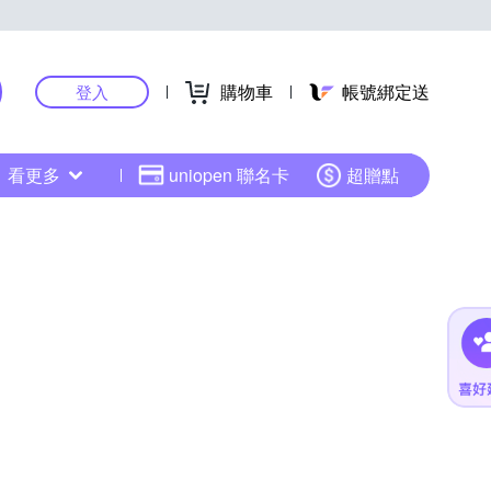
購物車
帳號綁定送
登入
看更多
uniopen 聯名卡
超贈點