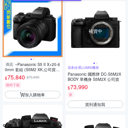
補貨中
~Panasonic S5 II X+20-6
商店
首創全黑LUMIX機身
0mm 套組 (S5M2 XK,公司貨)
Panasonic 國際牌 DC-S5M2X
S5IIXK
75,840
$75,990
$
BODY 單機身 S5M2X 公司貨
限時下殺
73,990
$
加入購物車
券
貨到通知我