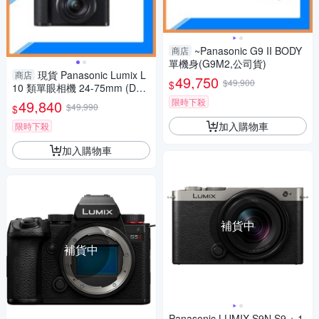
~Panasonic G9 II BODY
商店
單機身(G9M2,公司貨)
現貨 Panasonic Lumix L
商店
49,750
$49,900
$
10 類單眼相機 24-75mm (DC-
L10,公司貨)
限時下殺
49,840
$49,990
$
加入購物車
限時下殺
加入購物車
補貨中
補貨中
Panasonic LUMIX S9N S9 + 1