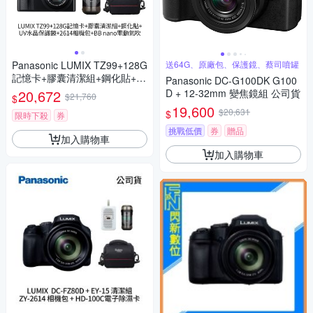
Panasonic LUMIX TZ99+128G
送64G、原廠包、保護鏡、蔡司噴罐
記憶卡+膠囊清潔組+鋼化貼+水
Panasonic DC-G100DK G100
晶保護鏡+2614相機包+NITEC
20,672
D + 12-32mm 變焦鏡組 公司貨
$21,760
$
ORE BB nano 迷你電動氣吹
19,600
$20,631
$
(公司貨)
限時下殺
券
挑戰低價
券
贈品
加入購物車
加入購物車