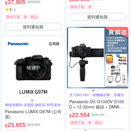
37,905
$39,900
$
限時下殺
券
5
(
1
)
貨到通知我
限時下殺
券
贈品
貨到通知我
補貨中
送128G V60、相機鑰匙圈、原廠包
Panasonic DC-G100DV G100
贈隨身腳架 保護鏡 濾鏡袋 肩帶 氣吹
D + 12-32mm 鏡頭 + DMW-SH
Panasonic LUMIX G97M (公司
GR2 三腳架握把組 公司貨
22,554
$23,741
$
貨)
限時下殺
券
贈品
23,655
$24,900
$