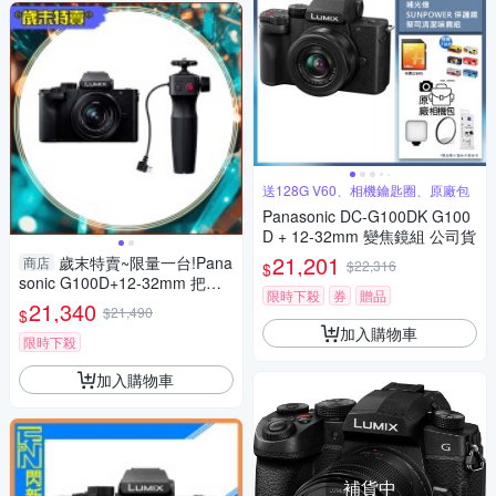
送128G V60、相機鑰匙圈、原廠包
Panasonic DC-G100DK G100
D + 12-32mm 變焦鏡組 公司貨
21,201
歲末特賣~限量一台!Pana
商店
$22,316
$
sonic G100D+12-32mm 把手
限時下殺
券
贈品
組(G100D+1232+SHGR2，公
21,340
$21,490
$
司貨)
加入購物車
限時下殺
加入購物車
補貨中