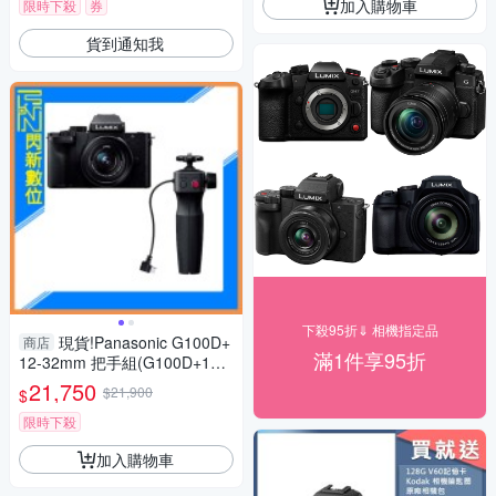
加入購物車
限時下殺
券
貨到通知我
下殺95折⇓ 相機指定品
現貨!Panasonic G100D+
商店
滿1件享95折
12-32mm 把手組(G100D+123
2+SHGR2，公司貨)G100
21,750
$21,900
$
限時下殺
加入購物車