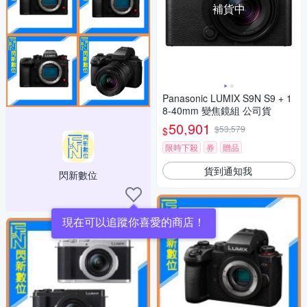
補貨中
Panasonic LUMIX S9N S9 + 1
8-40mm 變焦鏡組 公司貨
50,901
$53,579
$
限時下殺
券
贈品
貨到通知我
閃新數位
現在可以追蹤你喜愛的商店！