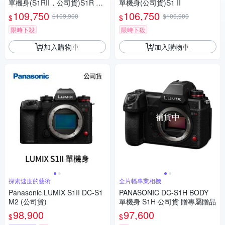
單機身(S1RII，公司貨)S1R Ma
單機身(公司貨)S1 II
rk II S1R2
109,750
106,750
$109,900
$106,900
$
$
限時下殺
限時下殺
加入購物車
加入購物車
補貨中
探索速度的藝術
全片幅專業相機
Panasonic LUMIX S1II DC-S1
PANASONIC DC-S1H BODY
M2 (公司貨)
單機身 S1H 公司貨 贈專屬贈品
98,900
97,600
$
$