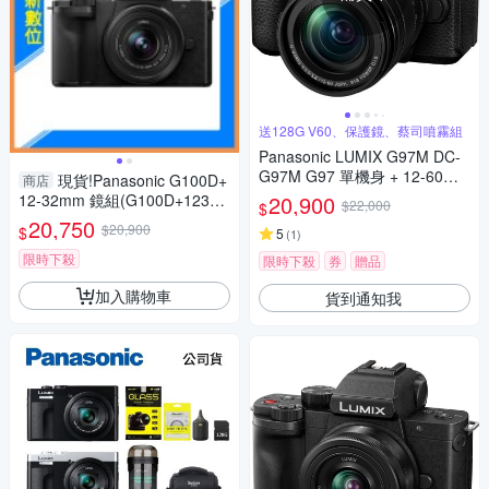
送128G V60、保護鏡、蔡司噴霧組
Panasonic LUMIX G97M DC-
G97M G97 單機身 + 12-60mm
現貨!Panasonic G100D+
商店
變焦鏡組 公司貨
12-32mm 鏡組(G100D+123
20,900
$22,000
$
2，公司貨)G100
20,750
$20,900
$
5
(
1
)
限時下殺
限時下殺
券
贈品
加入購物車
貨到通知我