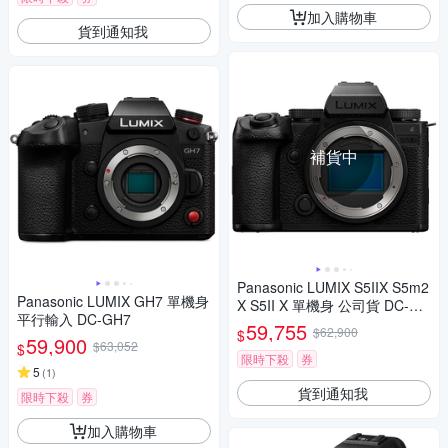
加入購物車
貨到通知我
補貨中
Panasonic LUMIX S5IIX S5m2
Panasonic LUMIX GH7 單機身
X S5II X 單機身 公司貨 DC-S5
平行輸入 DC-GH7
M2X
59,755
$62,900
$
59,900
$63,052
$
限時下殺
券
5
(
1
)
貨到通知我
限時下殺
券
加入購物車