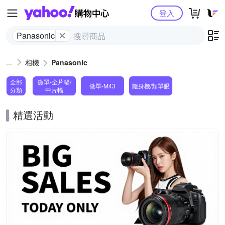
Yahoo購物中心
登入
Panasonic
相機
Panasonic
全部
微單-全片幅/
微單-M43
隨身機/類單眼
分類
中片幅
精選活動