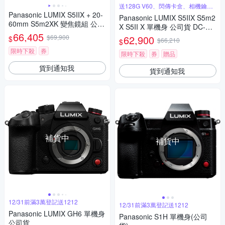
送128G V60、閃傳卡盒、相機鑰匙
圈
Panasonic LUMIX S5IIX + 20-
Panasonic LUMIX S5IIX S5m2
60mm S5m2XK 變焦鏡組 公司
X S5II X 單機身 公司貨 DC-S5
貨 DC-S5M2XK
66,405
M2X
$69,900
62,900
$
$66,210
$
限時下殺
券
限時下殺
券
贈品
貨到通知我
貨到通知我
補貨中
補貨中
12/31前滿3萬登記送1212
12/31前滿3萬登記送1212
Panasonic LUMIX GH6 單機身
Panasonic S1H 單機身(公司
公司貨