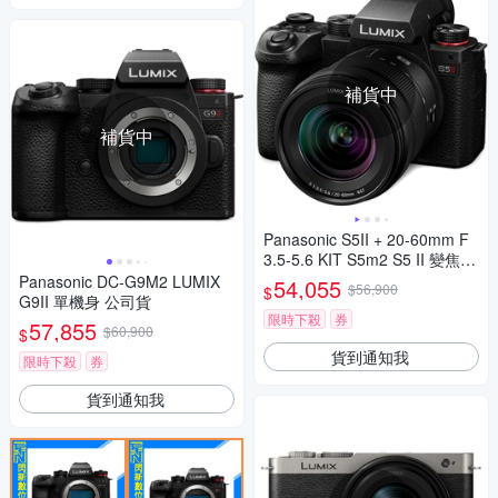
補貨中
補貨中
Panasonic S5II + 20-60mm F
3.5-5.6 KIT S5m2 S5 II 變焦鏡
組 公司貨
Panasonic DC-G9M2 LUMIX
54,055
$56,900
$
G9II 單機身 公司貨
限時下殺
券
57,855
$60,900
$
貨到通知我
限時下殺
券
貨到通知我