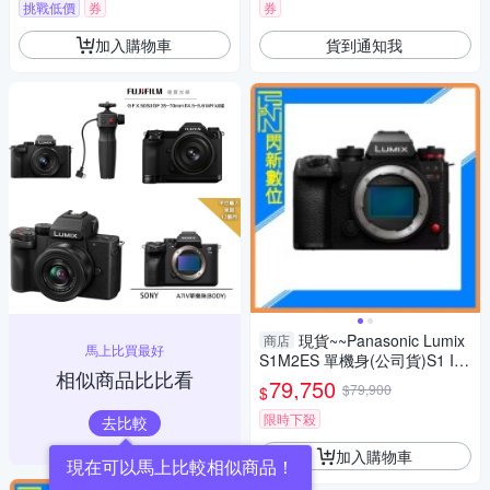
挑戰低價
券
券
加入購物車
貨到通知我
現貨~~Panasonic Lumix
商店
馬上比買最好
S1M2ES 單機身(公司貨)S1 II
相似商品比比看
ES
79,750
$79,900
$
限時下殺
去比較
加入購物車
現在可以馬上比較相似商品！