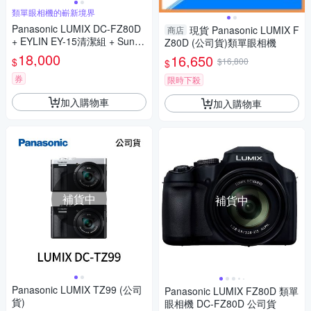
類單眼相機的嶄新境界
Panasonic LUMIX DC-FZ80D
現貨 Panasonic LUMIX F
商店
+ EYLIN EY-15清潔組 + SunLi
Z80D (公司貨)類單眼相機
ght ZY-2614相機包 + EirMai 銳
18,000
16,650
$
$16,800
$
瑪 HD-100C電子除濕卡 FZ80
D (公司貨)
券
限時下殺
加入購物車
加入購物車
補貨中
補貨中
Panasonic LUMIX TZ99 (公司
Panasonic LUMIX FZ80D 類單
貨)
眼相機 DC-FZ80D 公司貨