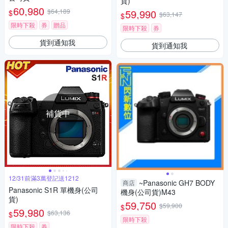
貨)
60,980
$64,189
59,990
$
$63,147
$
限時下殺
券
贈品
限時下殺
券
貨到通知我
貨到通知我
補貨中
12/31前滿3萬登記送1212
~Panasonic GH7 BODY
商店
Panasonic S1R 單機身(公司
機身(公司貨)M43
貨)
59,750
$59,900
$
59,980
$63,136
$
限時下殺
限時下殺
券