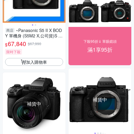
~Panasonic S5 II X BOD
商店
Y 單機身 (S5M2 X,公司貨)S 5II
X
下殺95折⇓ 單眼鏡頭
67,840
$67,990
$
滿1享95折
限時下殺
加入購物車
補貨中
補貨中