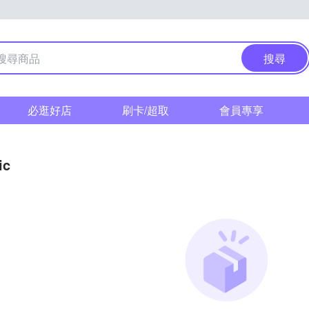
搜尋
必逛好店
刷卡/超取
會員專享
ic