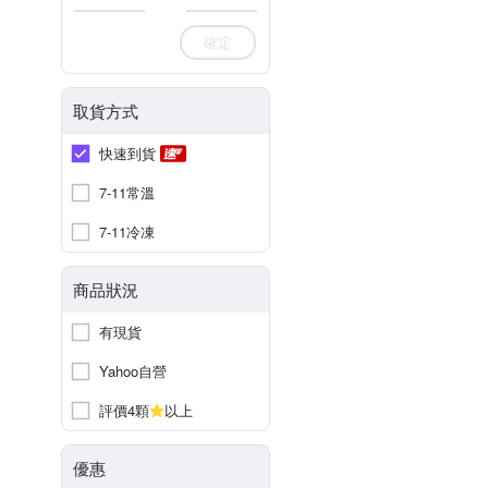
確定
取貨方式
快速到貨
7-11常溫
7-11冷凍
商品狀況
有現貨
Yahoo自營
評價4顆
以上
優惠