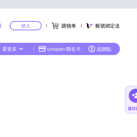
購物車
帳號綁定送
登入
看更多
uniopen 聯名卡
超贈點