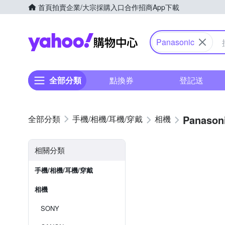
首頁
拍賣
企業/大宗採購入口
合作招商
App下載
Yahoo購物中心
Panasonic
全部分類
點換券
登記送
Panason
手機/相機/耳機/穿戴
相機
相關分類
手機/相機/耳機/穿戴
相機
SONY