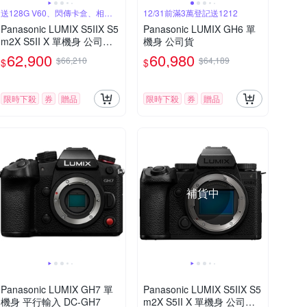
送128G V60、閃傳卡盒、相機
12/31前滿3萬登記送1212
鑰匙圈
Panasonic LUMIX S5IIX S5
Panasonic LUMIX GH6 單
m2X S5II X 單機身 公司貨
機身 公司貨
DC-S5M2X
62,900
60,980
$66,210
$64,189
$
$
限時下殺
券
贈品
限時下殺
券
贈品
補貨中
Panasonic LUMIX GH7 單
Panasonic LUMIX S5IIX S5
機身 平行輸入 DC-GH7
m2X S5II X 單機身 公司貨