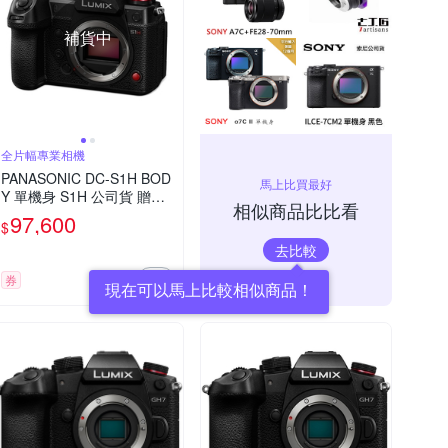
補貨中
全片幅專業相機
PANASONIC DC-S1H BOD
馬上比買最好
Y 單機身 S1H 公司貨 贈專
相似商品比比看
屬贈品
97,600
$
去比較
券
現在可以馬上比較相似商品！