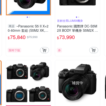
首創全黑LUMIX機身
~Panasonic S5 II X+2
Panasonic 國際牌 DC-S5M
商店
0-60mm 套組 (S5M2 XK,公
2X BODY 單機身 S5M2X 公
司貨) S5IIXK
司貨
75,840
73,990
$75,990
$
$
限時下殺
券
補貨中