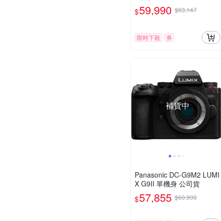
59,990
$63,147
$
限時下殺
券
補貨中
Panasonic DC-G9M2 LUMI
X G9II 單機身 公司貨
57,855
$60,900
$