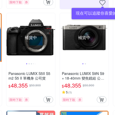
限時下殺
券
現在可以追蹤你喜愛
補貨中
補貨中
Panasonic LUMIX S5II S5
Panasonic LUMIX S9N S9
m2 S5 II 單機身 公司貨
+ 18-40mm 變焦鏡組 公司
貨
48,355
48,355
$50,900
$50,900
$
$
5
(
1
)
限時下殺
券
限時下殺
券