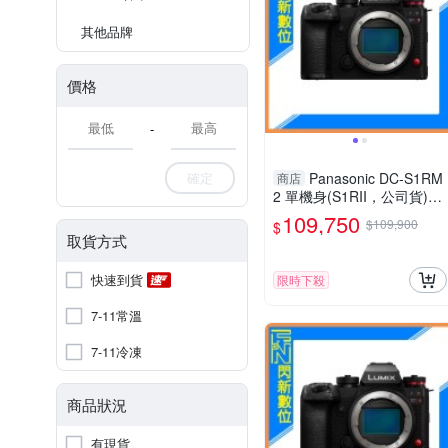
其他品牌
價格
-
確定
Panasonic DC-S1RM
商店
2 單機身(S1RII，公司貨)S1
R Mark II S1R2
109,750
$109,900
$
取貨方式
快速到貨
限時下殺
7-11常溫
7-11冷凍
商品狀況
有現貨