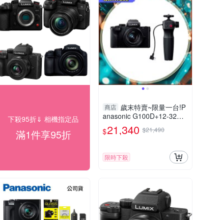
歲末特賣~限量一台!P
商店
anasonic G100D+12-32m
下殺95折⇓ 相機指定品
m 把手組(G100D+1232+S
21,340
$21,490
$
滿1件享95折
HGR2，公司貨)
限時下殺