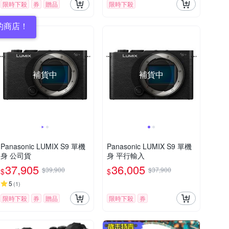
限時下殺
券
贈品
限時下殺
的商店！
補貨中
補貨中
Panasonic LUMIX S9 單機
Panasonic LUMIX S9 單機
身 公司貨
身 平行輸入
37,905
36,005
$39,900
$37,900
$
$
5
(
1
)
限時下殺
券
贈品
限時下殺
券