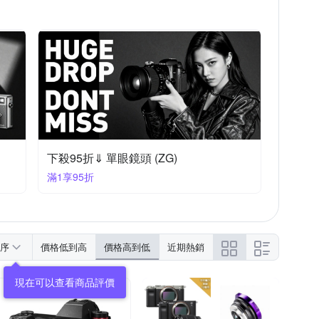
下殺95折⇓ 單眼鏡頭 (ZG)
滿1享95折
序
價格低到高
價格高到低
近期熱銷