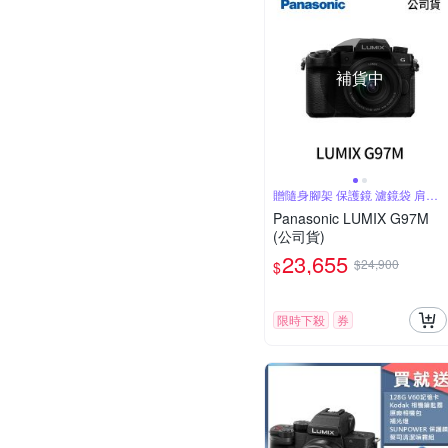
補貨中
贈隨身腳架 保護鏡 濾鏡袋 肩帶
氣吹
Panasonic LUMIX G97M
(公司貨)
23,655
$24,900
$
限時下殺
券