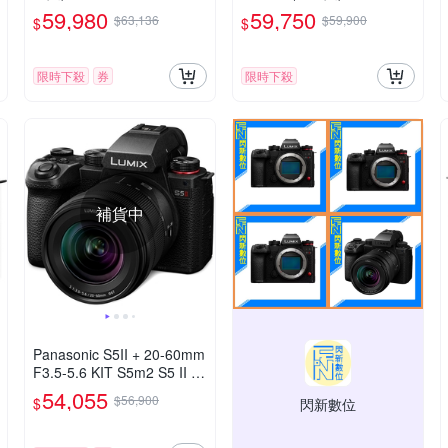
59,980
59,750
$63,136
$59,900
$
$
限時下殺
券
限時下殺
補貨中
Panasonic S5II + 20-60mm
F3.5-5.6 KIT S5m2 S5 II 變
焦鏡組 公司貨
54,055
$56,900
$
閃新數位