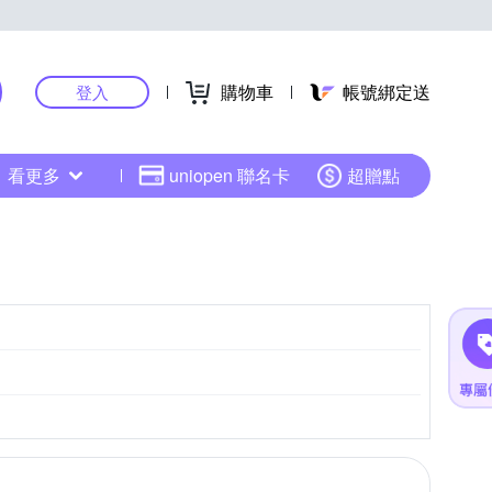
購物車
帳號綁定送
登入
看更多
uniopen 聯名卡
超贈點
CMOS