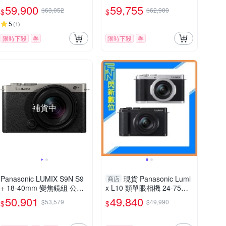
DC-S5M2X
59,900
59,755
$63,052
$62,900
$
$
5
(
1
)
限時下殺
券
限時下殺
券
補貨中
Panasonic LUMIX S9N S9
現貨 Panasonic Lumi
商店
+ 18-40mm 變焦鏡組 公司
x L10 類單眼相機 24-75mm
貨
(DC-L10,公司貨)
50,901
49,840
$53,579
$49,990
$
$