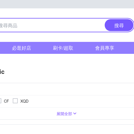
搜尋
必逛好店
刷卡/超取
會員專享
ic
CF
XQD
0萬像素以上
單眼
3.0吋以上
可觸控式螢幕
無
類單眼相機(PASM功能)
1601萬~2000萬像素
1吋 CMOS
無
BSI CMOS(高感光背照式)
3001萬~5000萬像素
1/2.3吋 
/3
展開全部