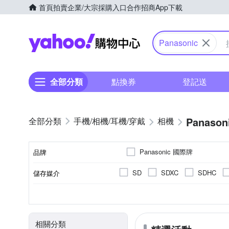
首頁
拍賣
企業/大宗採購入口
合作招商
App下載
Yahoo購物中心
Panasonic
全部分類
點換券
登記送
Panason
手機/相機/耳機/穿戴
相機
Panasonic 國際牌
品牌
SD
SDXC
SDHC
儲存媒介
品牌名稱
翻轉式螢幕
微單眼
2.0~2.5吋
2001萬~3000萬像素
公司貨
一般型相機
平行輸入
2.5~2.9吋
400
CMOS
Live MOS
TFT LCD
M4
螢幕類型
影像感應器
相機類型
螢幕尺寸
有效像素
來源
相關分類