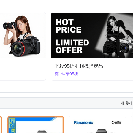
頭
下殺95折⇓ 相機指定品
滿1件享95折
推薦排