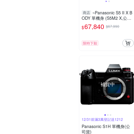
~Panasonic S5 II X B
商店
ODY 單機身 (S5M2 X,公司
貨)S 5IIX
67,840
$67,990
$
限時下殺
補貨中
12/31前滿3萬登記送1212
Panasonic S1H 單機身(公
司貨)