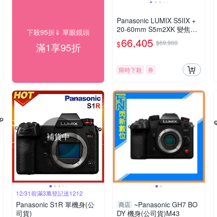
Panasonic LUMIX S5IIX +
20-60mm S5m2XK 變焦鏡
下殺95折⇓ 單眼鏡頭
組 公司貨 DC-S5M2XK
66,405
$69,900
$
滿1享95折
限時下殺
券
補貨中
12/31前滿3萬登記送1212
Panasonic S1R 單機身(公
~Panasonic GH7 BO
商店
司貨)
DY 機身(公司貨)M43