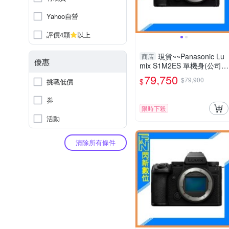
Yahoo自營
評價4顆
以上
現貨~~Panasonic Lu
商店
優惠
mix S1M2ES 單機身(公司
貨)S1 II ES
79,750
$79,900
$
挑戰低價
券
限時下殺
活動
清除所有條件