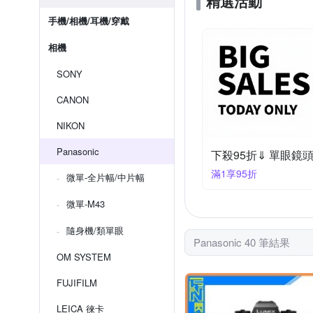
精選活動
手機/相機/耳機/穿戴
相機
SONY
CANON
NIKON
Panasonic
下殺95折⇓ 單眼鏡
滿1享95折
微單-全片幅/中片幅
微單-M43
隨身機/類單眼
Panasonic 40 筆結果
OM SYSTEM
FUJIFILM
LEICA 徠卡