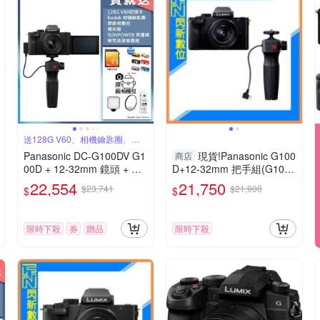
送128G V60、相機鑰匙圈、原
廠包
Panasonic DC-G100DV G1
現貨!Panasonic G100
商店
00D + 12-32mm 鏡頭 + DM
D+12-32mm 把手組(G100
W-SHGR2 三腳架握把組 公
D+1232+SHGR2，公司貨)
22,554
21,750
$23,741
$21,900
$
$
司貨
G100
限時下殺
券
贈品
限時下殺