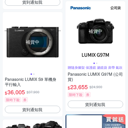
貨到通知我
補貨中
補貨中
贈隨身腳架 保護鏡 濾鏡袋 肩帶 氣吹
Panasonic LUMIX G97M (公司
Panasonic LUMIX S9 單機身
貨)
平行輸入
23,655
$24,900
$
36,005
$37,900
$
限時下殺
券
限時下殺
券
貨到通知我
貨到通知我