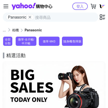
Yahoo購物中心
登入
Panasonic
相機
Panasonic
全部
微單-全片幅/
微單-M43
隨身機/類單眼
分類
中片幅
精選活動