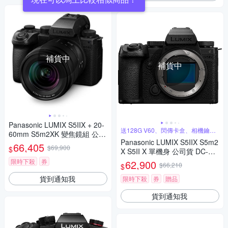
補貨中
補貨中
Panasonic LUMIX S5IIX + 20-
送128G V60、閃傳卡盒、相機鑰匙
60mm S5m2XK 變焦鏡組 公司
圈
Panasonic LUMIX S5IIX S5m2
貨 DC-S5M2XK
66,405
$69,900
$
X S5II X 單機身 公司貨 DC-S5
M2X
限時下殺
券
62,900
$66,210
$
貨到通知我
限時下殺
券
贈品
貨到通知我