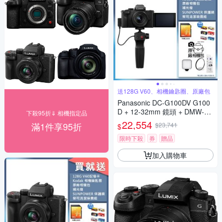
送128G V60、相機鑰匙圈、原廠包
Panasonic DC-G100DV G100
D + 12-32mm 鏡頭 + DMW-SH
下殺95折⇓ 相機指定品
GR2 三腳架握把組 公司貨
22,554
滿1件享95折
$23,741
$
限時下殺
券
贈品
加入購物車