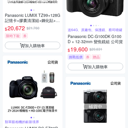
Panasonic LUMIX TZ99+128G
記憶卡+膠囊清潔組+鋼化貼+水
晶保護鏡+2614相機包+NITEC
20,672
$21,760
$
送64G、原廠包、保護鏡、蔡司噴罐
ORE BB nano 迷你電動氣吹
(公司貨)
限時下殺
券
Panasonic DC-G100DK G100
D + 12-32mm 變焦鏡組 公司貨
加入購物車
19,600
$20,631
$
挑戰低價
券
贈品
加入購物車
補貨中
類單眼相機的嶄新境界