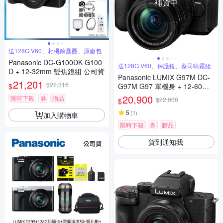
補貨中
送128G V60、相機鑰匙圈、原廠包
Panasonic DC-G100DK G100
送128G V60、保護鏡、蔡司噴霧組
D + 12-32mm 變焦鏡組 公司貨
Panasonic LUMIX G97M DC-
21,201
$22,316
$
G97M G97 單機身 + 12-60mm
變焦鏡組 公司貨
20,900
限時下殺
券
贈品
$22,000
$
5
(
1
)
加入購物車
限時下殺
券
贈品
貨到通知我