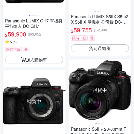
Panasonic LUMIX S5IIX S5m2
Panasonic LUMIX GH7 單機身
X S5II X 單機身 公司貨 DC-S5
平行輸入 DC-GH7
M2X
59,755
$62,900
$
59,900
$63,052
$
限時下殺
券
5
(
1
)
貨到通知我
限時下殺
券
加入購物車
補貨中
補貨中
Panasonic S5II + 20-60mm F