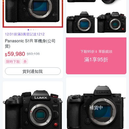
12/31前滿3萬登記送1212
Panasonic S1R 單機身(公司
貨)
下殺95折⇓ 單眼鏡頭
59,980
$63,136
$
滿1享95折
限時下殺
券
貨到通知我
補貨中