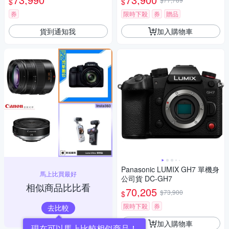
$
$
券
限時下殺
券
贈品
貨到通知我
加入購物車
Panasonic LUMIX GH7 單機身
馬上比買最好
公司貨 DC-GH7
相似商品比比看
70,205
$73,900
$
限時下殺
券
去比較
加入購物車
現在可以馬上比較相似商品！