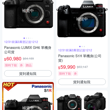
補貨中
補貨中
12/31前滿3萬登記送1212
Panasonic LUMIX GH6 單機身
12/31前滿3萬登記送1212
公司貨
Panasonic S1H 單機身(公司
60,980
$64,189
$
貨)
限時下殺
券
贈品
59,990
$63,147
$
貨到通知我
限時下殺
券
貨到通知我
補貨中