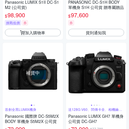
Panasonic LUMIX S1II DC-S1
PANASONIC DC-S1H BODY
M2 (公司貨)
單機身 S1H 公司貨 贈專屬贈品
98,900
97,600
$
$
挑戰低價
券
券
加入購物車
貨到通知我
補貨中
首創全黑LUMIX機身
送128G V60、閃傳卡盒、相機鑰匙
圈
Panasonic 國際牌 DC-S5M2X
Panasonic LUMIX GH7 單機身
BODY 單機身 S5M2X 公司貨
公司貨 DC-GH7
73,990
73,900
$77,789