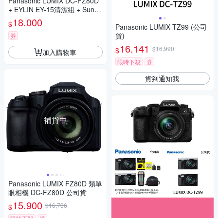
Panasonic LUMIX DC-FZ80D
+ EYLIN EY-15清潔組 + SunLi
ght ZY-2614相機包 + EirMai 銳
18,000
$
瑪 HD-100C電子除濕卡 FZ80
Panasonic LUMIX TZ99 (公司
D (公司貨)
貨)
券
16,141
$16,990
$
加入購物車
限時下殺
券
貨到通知我
補貨中
Panasonic LUMIX FZ80D 類單
眼相機 DC-FZ80D 公司貨
15,900
$16,736
$