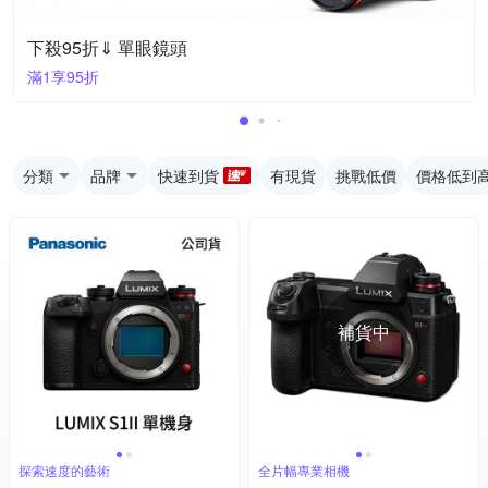
下殺95折⇓ 單眼鏡頭
滿1享95折
分類
品牌
快速到貨
有現貨
挑戰低價
價格低到
補貨中
探索速度的藝術
全片幅專業相機