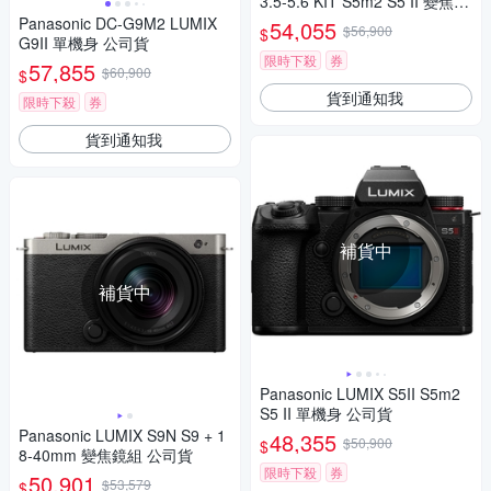
3.5-5.6 KIT S5m2 S5 II 變焦鏡
組 公司貨
Panasonic DC-G9M2 LUMIX
54,055
$56,900
$
G9II 單機身 公司貨
限時下殺
券
57,855
$60,900
$
貨到通知我
限時下殺
券
貨到通知我
補貨中
補貨中
Panasonic LUMIX S5II S5m2
S5 II 單機身 公司貨
Panasonic LUMIX S9N S9 + 1
48,355
$50,900
$
8-40mm 變焦鏡組 公司貨
限時下殺
券
50,901
$53,579
$