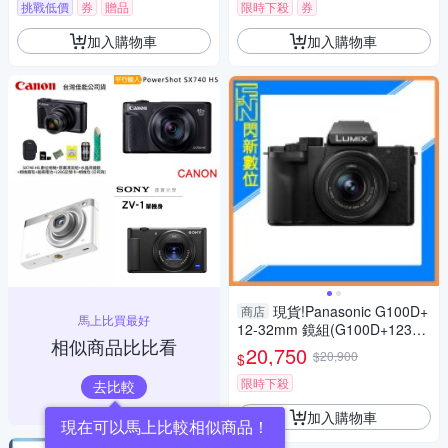
(公司貨)
挑戰低價
券
贈品
限時下殺
券
加入購物車
加入購物車
現貨!Panasonic G100D+
商店
馬上比買最好
12-32mm 鏡組(G100D+123
相似商品比比看
2，公司貨)G100
20,750
$20,900
$
限時下殺
去比較
加入購物車
現在可以馬上比較相似商品！