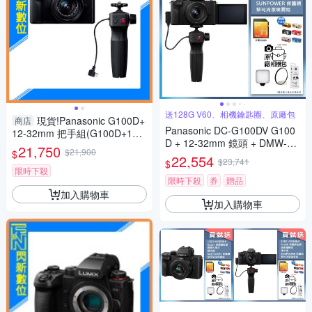
送128G V60、相機鑰匙圈、原廠包
現貨!Panasonic G100D+
商店
Panasonic DC-G100DV G100
12-32mm 把手組(G100D+123
D + 12-32mm 鏡頭 + DMW-SH
2+SHGR2，公司貨)G100
21,750
$21,900
$
GR2 三腳架握把組 公司貨
22,554
$23,741
$
限時下殺
限時下殺
券
贈品
加入購物車
加入購物車