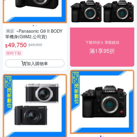
~Panasonic G9 II BODY
商店
單機身(G9M2,公司貨)
下殺95折⇓ 單眼鏡頭
49,750
$49,900
$
滿1享95折
限時下殺
加入購物車