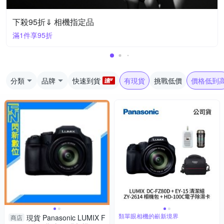
下殺95折⇓ 相機指定品
滿1件享95折
分類
品牌
快速到貨
有現貨
挑戰低價
價格低到
類單眼相機的嶄新境界
現貨 Panasonic LUMIX F
商店