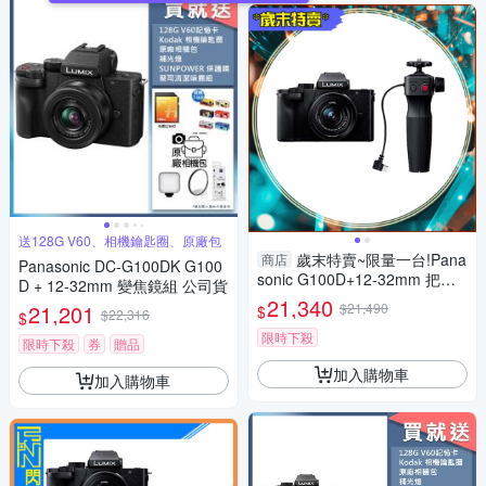
送128G V60、相機鑰匙圈、原廠包
歲末特賣~限量一台!Pana
商店
Panasonic DC-G100DK G100
sonic G100D+12-32mm 把手
D + 12-32mm 變焦鏡組 公司貨
組(G100D+1232+SHGR2，公
21,340
21,201
$21,490
$
$22,316
$
司貨)
限時下殺
限時下殺
券
贈品
加入購物車
加入購物車