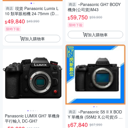
~Panasonic GH7 BODY
商店
現貨 Panasonic Lumix L
商店
機身(公司貨)M43
10 類單眼相機 24-75mm (DC-
59,750
$59,900
$
L10,公司貨)
49,840
$49,990
$
限時下殺
限時下殺
加入購物車
加入購物車
~Panasonic S5 II X BOD
商店
Panasonic LUMIX GH7 單機身
Y 單機身 (S5M2 X,公司貨)S 5II
平行輸入 DC-GH7
X
67,840
$67,990
$