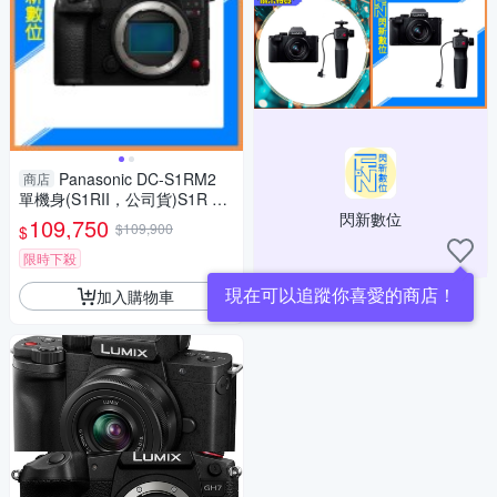
Panasonic DC-S1RM2
商店
單機身(S1RII，公司貨)S1R Ma
rk II S1R2
閃新數位
109,750
$109,900
$
限時下殺
現在可以追蹤你喜愛的商店！
加入購物車