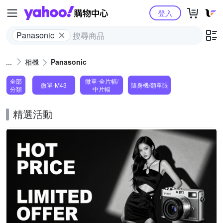
Yahoo購物中心
登入
Panasonic
相機
Panasonic
全部
微單-全片幅/
微單-M43
隨身機/類單眼
分類
中片幅
精選活動