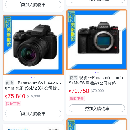
加入購物車
現貨~~Panasonic Lumix
商店
~Panasonic S5 II X+20-6
S1M2ES 單機身(公司貨)S1 II
商店
0mm 套組 (S5M2 XK,公司貨)
ES
79,750
$79,900
$
S5IIXK
75,840
$75,990
$
限時下殺
限時下殺
加入購物車
加入購物車