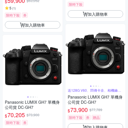
59,900
$63,052
$
限時下殺
5
(
1
)
加入購物車
限時下殺
券
加入購物車
送128G V60、閃傳卡盒、相機鑰匙
圈
Panasonic LUMIX GH7 單機身
Panasonic LUMIX GH7 單機身
公司貨 DC-GH7
公司貨 DC-GH7
73,900
$77,789
$
70,205
$73,900
$
限時下殺
券
贈品
限時下殺
券
加入購物車