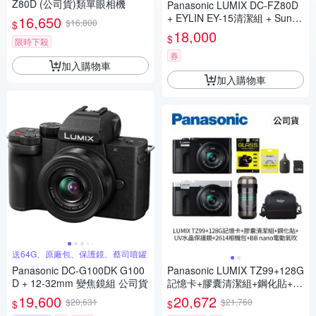
Z80D (公司貨)類單眼相機
Panasonic LUMIX DC-FZ80D
+ EYLIN EY-15清潔組 + SunLi
16,650
$16,800
$
ght ZY-2614相機包 + EirMai 銳
18,000
$
限時下殺
瑪 HD-100C電子除濕卡 FZ80
D (公司貨)
券
加入購物車
加入購物車
送64G、原廠包、保護鏡、蔡司噴罐
Panasonic DC-G100DK G100
Panasonic LUMIX TZ99+128G
D + 12-32mm 變焦鏡組 公司貨
記憶卡+膠囊清潔組+鋼化貼+水
晶保護鏡+2614相機包+NITEC
19,600
20,672
$20,631
$21,760
$
$
ORE BB nano 迷你電動氣吹