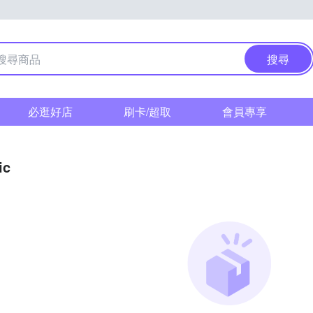
搜尋
必逛好店
刷卡/超取
會員專享
ic