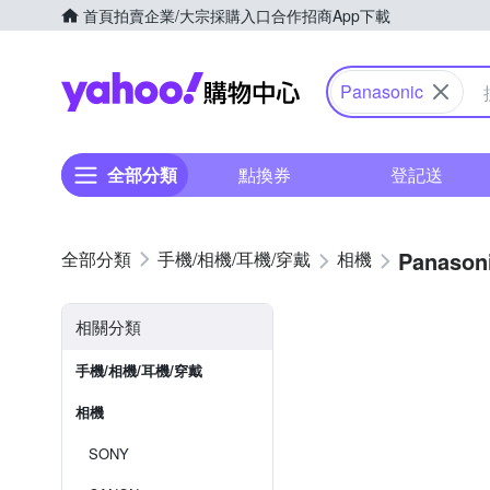
首頁
拍賣
企業/大宗採購入口
合作招商
App下載
Yahoo購物中心
Panasonic
全部分類
點換券
登記送
Panason
手機/相機/耳機/穿戴
相機
相關分類
手機/相機/耳機/穿戴
相機
SONY