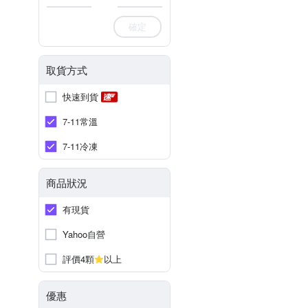
確定
取貨方式
快速到貨
7-11常溫
7-11冷凍
商品狀況
有現貨
Yahoo自營
評價4顆
以上
優惠