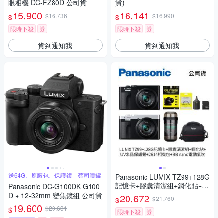
眼相機 DC-FZ80D 公司貨
貨)
15,900
16,141
$16,736
$16,990
$
$
限時下殺
券
限時下殺
券
貨到通知我
貨到通知我
送64G、原廠包、保護鏡、蔡司噴罐
Panasonic LUMIX TZ99+128G
記憶卡+膠囊清潔組+鋼化貼+水
Panasonic DC-G100DK G100
晶保護鏡+2614相機包+NITEC
D + 12-32mm 變焦鏡組 公司貨
20,672
$21,760
$
ORE BB nano 迷你電動氣吹
19,600
$20,631
$
(公司貨)
限時下殺
券