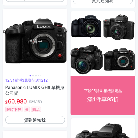
貨到通知我
補貨中
12/31前滿3萬登記送1212
Panasonic LUMIX GH6 單機身
下殺95折⇓ 相機指定品
公司貨
滿1件享95折
60,980
$64,189
$
限時下殺
券
贈品
貨到通知我