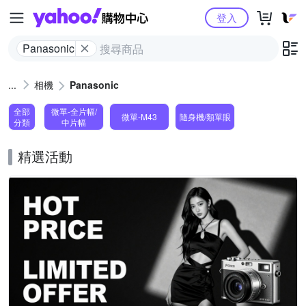
Yahoo購物中心
登入
Panasonic
相機
Panasonic
全部
微單-全片幅/
微單-M43
隨身機/類單眼
分類
中片幅
精選活動