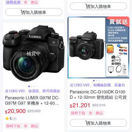
挑戰低價
券
贈品
加入購物車
加入購物車
補貨中
送128G V60、相機鑰匙圈、原廠包
送128G V60、保護鏡、蔡司噴霧組
Panasonic DC-G100DK G100
D + 12-32mm 變焦鏡組 公司貨
Panasonic LUMIX G97M DC-
G97M G97 單機身 + 12-60mm
21,201
$22,316
$
變焦鏡組 公司貨
20,900
$22,000
$
限時下殺
券
贈品
5
(
1
)
加入購物車
限時下殺
券
贈品