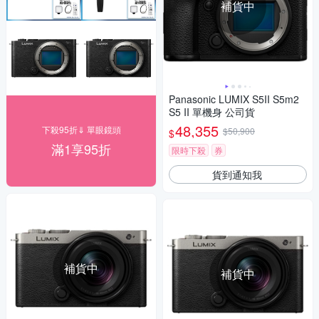
補貨中
Panasonic LUMIX S5II S5m2
S5 II 單機身 公司貨
48,355
下殺95折⇓ 單眼鏡頭
$50,900
$
滿1享95折
限時下殺
券
貨到通知我
補貨中
補貨中