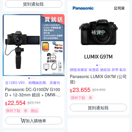
貨到通知我
補貨中
贈隨身腳架 保護鏡 濾鏡袋 肩帶 氣吹
Panasonic LUMIX G97M (公司
貨)
送128G V60、相機鑰匙圈、原廠包
23,655
Panasonic DC-G100DV G100
$24,900
$
D + 12-32mm 鏡頭 + DMW-SH
限時下殺
券
GR2 三腳架握把組 公司貨
22,554
$23,741
$
貨到通知我
限時下殺
券
贈品
加入購物車