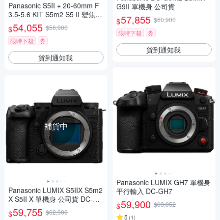
Panasonic S5II + 20-60mm F
G9II 單機身 公司貨
3.5-5.6 KIT S5m2 S5 II 變焦鏡
57,855
$60,900
$
組 公司貨
54,055
$56,900
$
限時下殺
券
限時下殺
券
貨到通知我
貨到通知我
補貨中
Panasonic LUMIX GH7 單機身
Panasonic LUMIX S5IIX S5m2
平行輸入 DC-GH7
X S5II X 單機身 公司貨 DC-S5
59,900
$63,052
$
M2X
59,755
$62,900
$
5
(
1
)