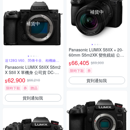
補貨中
補貨中
Panasonic LUMIX S5IIX + 20-
60mm S5m2XK 變焦鏡組 公司
貨 DC-S5M2XK
送128G V60、閃傳卡盒、相機鑰匙
66,405
$69,900
$
圈
Panasonic LUMIX S5IIX S5m2
限時下殺
券
X S5II X 單機身 公司貨 DC-S5
M2X
62,900
貨到通知我
$66,210
$
限時下殺
券
贈品
貨到通知我