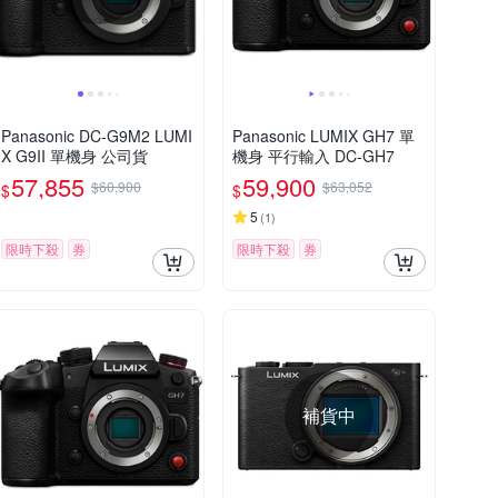
Panasonic DC-G9M2 LUMI
Panasonic LUMIX GH7 單
X G9II 單機身 公司貨
機身 平行輸入 DC-GH7
57,855
59,900
$60,900
$63,052
$
$
5
(
1
)
限時下殺
券
限時下殺
券
補貨中