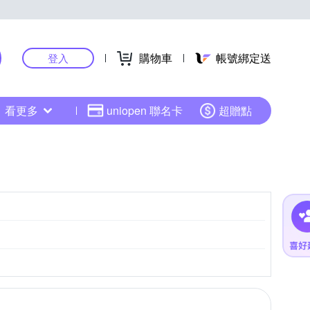
購物車
帳號綁定送
登入
看更多
uniopen 聯名卡
超贈點