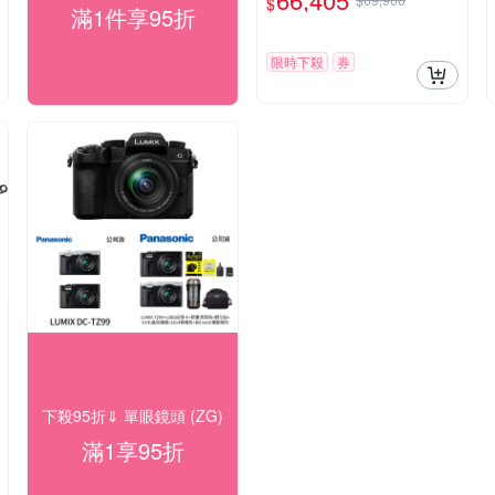
$
滿1件享95折
限時下殺
券
下殺95折⇓ 單眼鏡頭 (ZG)
滿1享95折