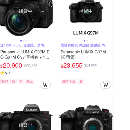
補貨中
補貨中
送128G V60、保護鏡、蔡司噴
贈隨身腳架 保護鏡 濾鏡袋 肩帶
霧組
氣吹
Panasonic LUMIX G97M D
Panasonic LUMIX G97M
C-G97M G97 單機身 + 12-
(公司貨)
60mm 變焦鏡組 公司貨
20,900
23,655
$22,000
$24,900
$
$
5
(
1
)
限時下殺
券
贈品
限時下殺
券
補貨中