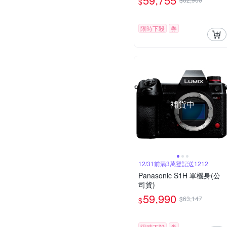
$
限時下殺
券
補貨中
12/31前滿3萬登記送1212
Panasonic S1H 單機身(公
司貨)
59,990
$63,147
$
限時下殺
券