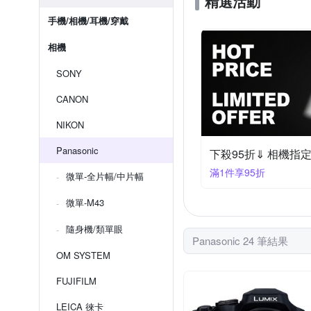
精選活動
手機/相機/耳機/穿戴
相機
SONY
CANON
NIKON
Panasonic
下殺95折⇓ 相機指
滿1件享95折
微單-全片幅/中片幅
微單-M43
隨身機/類單眼
Panasonic 24 筆結果
OM SYSTEM
FUJIFILM
LEICA 徠卡