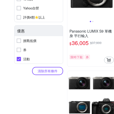
Yahoo自營
評價4顆
以上
優惠
Panasonic LUMIX S9 單機
身 平行輸入
挑戰低價
36,005
$37,900
$
券
限時下殺
券
活動
清除所有條件