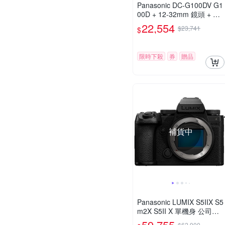
Panasonic DC-G100DV G1
00D + 12-32mm 鏡頭 + DM
W-SHGR2 三腳架握把組 公
22,554
$23,741
$
司貨
限時下殺
券
贈品
補貨中
Panasonic LUMIX S5IIX S5
m2X S5II X 單機身 公司貨
DC-S5M2X
59,755
$62,900