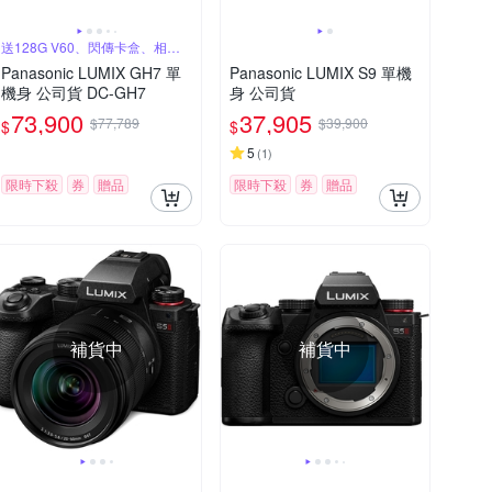
送128G V60、閃傳卡盒、相機
鑰匙圈
Panasonic LUMIX GH7 單
Panasonic LUMIX S9 單機
機身 公司貨 DC-GH7
身 公司貨
73,900
37,905
$77,789
$39,900
$
$
5
(
1
)
限時下殺
券
贈品
限時下殺
券
贈品
補貨中
補貨中