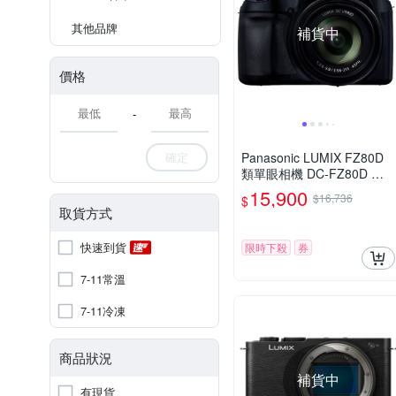
其他品牌
補貨中
價格
-
確定
Panasonic LUMIX FZ80D
類單眼相機 DC-FZ80D 公
司貨
15,900
$16,736
$
取貨方式
快速到貨
限時下殺
券
7-11常溫
7-11冷凍
商品狀況
補貨中
有現貨