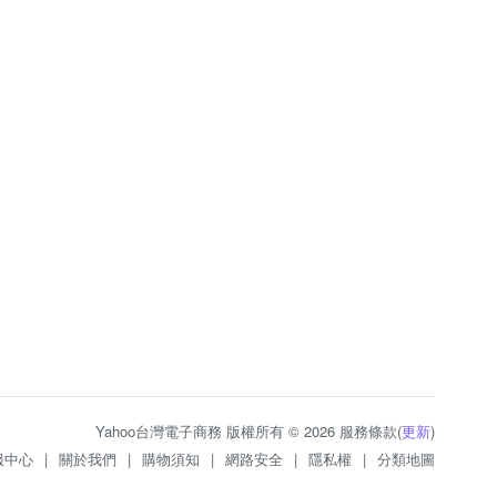
Yahoo台灣電子商務 版權所有 © 2026 服務條款(
更新
)
服中心
|
關於我們
|
購物須知
|
網路安全
|
隱私權
|
分類地圖