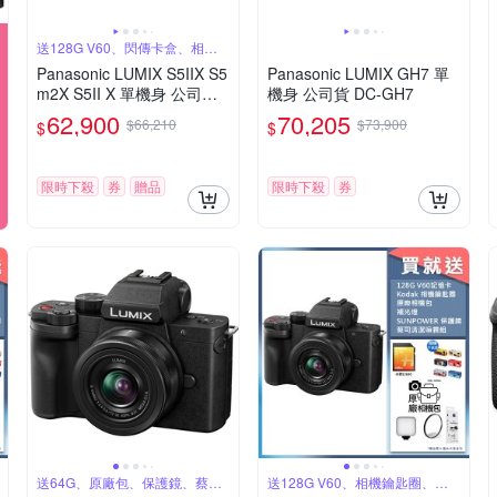
送128G V60、閃傳卡盒、相機
鑰匙圈
Panasonic LUMIX S5IIX S5
Panasonic LUMIX GH7 單
m2X S5II X 單機身 公司貨
機身 公司貨 DC-GH7
DC-S5M2X
62,900
70,205
$66,210
$73,900
$
$
限時下殺
券
贈品
限時下殺
券
送64G、原廠包、保護鏡、蔡司
送128G V60、相機鑰匙圈、原
噴罐
廠包