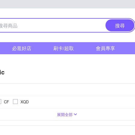
搜尋
必逛好店
刷卡/超取
會員專享
ic
CF
XQD
相機
1萬~2000萬像素
SI CMOS(高感光背照式)
類單眼相機(PASM功能)
3001萬~5000萬像素
1/2.3吋 CMOS
無
TFT LCD
M4/3
展開全部