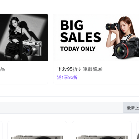
定品
下殺95折⇓ 單眼鏡頭
滿1享95折
最新上