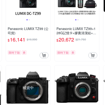
Panasonic LUMIX TZ99 (公
Panasonic LUMIX TZ99+1
司貨)
28G記憶卡+膠囊清潔組+鋼
化貼+水晶保護鏡+2614相機
16,141
20,672
$16,990
$21,760
$
$
包+NITECORE BB nano 迷
你電動氣吹(公司貨)
限時下殺
券
限時下殺
券
補貨中