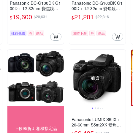
Panasonic DC-G100DK G1
Panasonic DC-G100DK G1
00D + 12-32mm 變焦鏡組
00D + 12-32mm 變焦鏡組
公司貨
公司貨
19,600
21,201
$20,631
$22,316
$
$
挑戰低價
券
贈品
限時下殺
券
贈品
補貨中
Panasonic LUMIX S5IIX +
20-60mm S5m2XK 變焦鏡
下殺95折⇓ 相機指定品
組 公司貨 DC-S5M2XK
66,405
$69,900