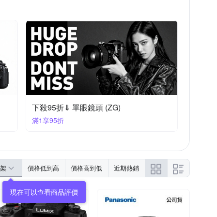
下殺95折⇓ 單眼鏡頭 (ZG)
滿1享95折
架
價格低到高
價格高到低
近期熱銷
現在可以查看商品評價