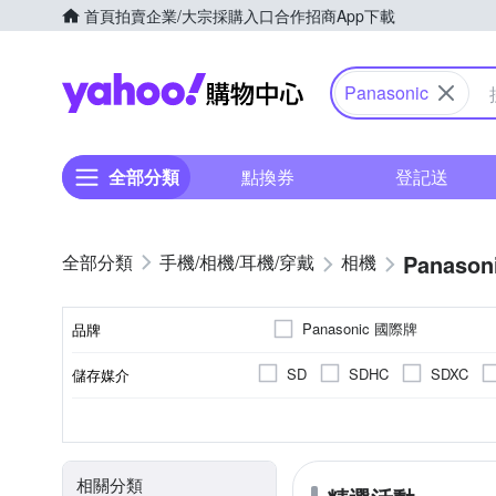
首頁
拍賣
企業/大宗採購入口
合作招商
App下載
Yahoo購物中心
Panasonic
全部分類
點換券
登記送
Panason
手機/相機/耳機/穿戴
相機
Panasonic 國際牌
品牌
SD
SDHC
SDXC
儲存媒介
品牌名稱
翻轉式螢幕
微單眼
3.0吋以上
2001萬~3000萬像素
公司貨
單眼
平行輸入
可觸控式螢幕
一般型
160
B
CMOS
Live MOS
螢幕類型
相機類型
螢幕尺寸
影像感應器
有效像素
來源
相關分類