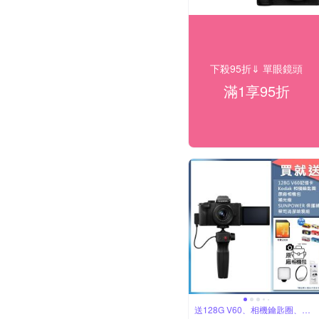
下殺95折⇓ 單眼鏡頭
滿1享95折
送128G V60、相機鑰匙圈、原
廠包