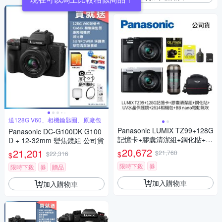
送128G V60、相機鑰匙圈、原廠包
Panasonic LUMIX TZ99+128G
Panasonic DC-G100DK G100
記憶卡+膠囊清潔組+鋼化貼+水
D + 12-32mm 變焦鏡組 公司貨
晶保護鏡+2614相機包+NITEC
20,672
21,201
$21,760
$
$22,316
$
ORE BB nano 迷你電動氣吹
(公司貨)
限時下殺
券
限時下殺
券
贈品
加入購物車
加入購物車