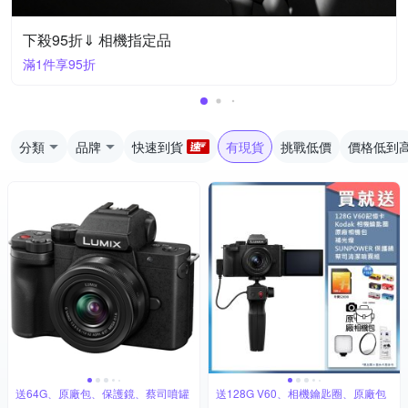
下殺95折⇓ 相機指定品
滿1件享95折
分類
品牌
快速到貨
有現貨
挑戰低價
價格低到
送64G、原廠包、保護鏡、蔡司噴罐
送128G V60、相機鑰匙圈、原廠包