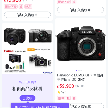
$
限時下殺
券
限時下殺
券
贈品
加入購物車
加入購物車
Panasonic LUMIX GH7 單機身
平行輸入 DC-GH7
馬上比買最好
59,900
$63,052
$
相似商品比比看
5
(
1
)
去比較
限時下殺
券
加入購物車
現在可以馬上比較相似商品！