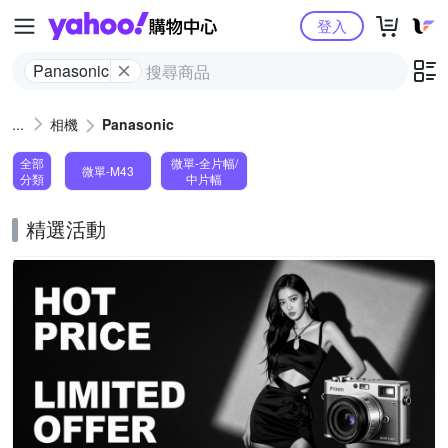
Yahoo購物中心
登入
Panasonic
相機
Panasonic
全部
微單-全片幅/
微單-M43
分類
中片幅
精選活動