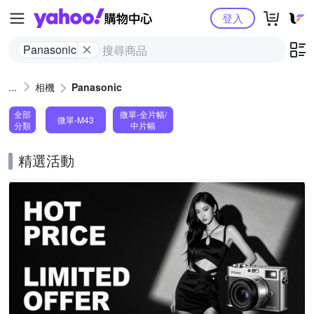
Yahoo購物中心
登入
Panasonic
相機
Panasonic
全部
微單-全片幅/
微單-M43
分類
中片幅
精選活動