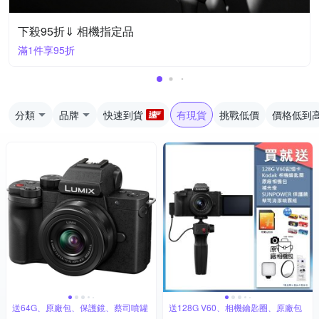
下殺95折⇓ 相機指定品
滿1件享95折
分類
品牌
快速到貨
有現貨
挑戰低價
價格低到
送64G、原廠包、保護鏡、蔡司噴罐
送128G V60、相機鑰匙圈、原廠包