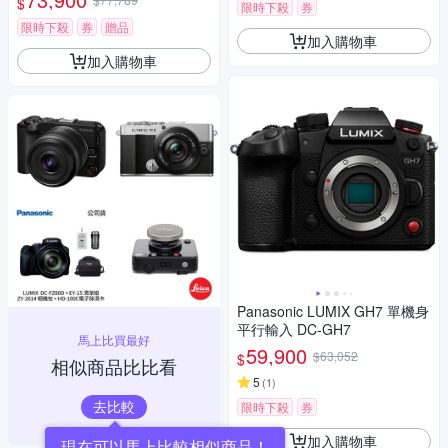
$
限時下殺
券
限時下殺
券
贈品
加入購物車
加入購物車
Panasonic LUMIX GH7 單機身
平行輸入 DC-GH7
馬上比買最好
59,900
$63,052
$
相似商品比比看
5
(
1
)
去比較
限時下殺
券
加入購物車
現在可以馬上比較相似商品！