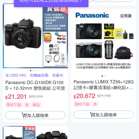
送128G V60、相機鑰匙圈、原廠包
Panasonic LUMIX TZ99+128G
Panasonic DC-G100DK G100
記憶卡+膠囊清潔組+鋼化貼+水
D + 12-32mm 變焦鏡組 公司貨
晶保護鏡+2614相機包+NITEC
20,672
21,201
$21,760
$
$22,316
$
ORE BB nano 迷你電動氣吹
(公司貨)
限時下殺
券
限時下殺
券
贈品
加入購物車
加入購物車