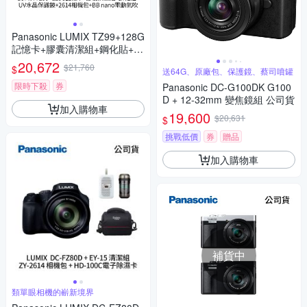
Panasonic LUMIX TZ99+128G
記憶卡+膠囊清潔組+鋼化貼+水
晶保護鏡+2614相機包+NITEC
20,672
$21,760
$
送64G、原廠包、保護鏡、蔡司噴罐
ORE BB nano 迷你電動氣吹
(公司貨)
限時下殺
券
Panasonic DC-G100DK G100
D + 12-32mm 變焦鏡組 公司貨
加入購物車
19,600
$20,631
$
挑戰低價
券
贈品
加入購物車
補貨中
類單眼相機的嶄新境界