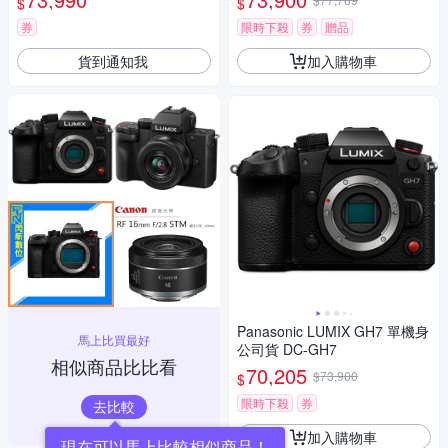
$
$
券
限時下殺
券
贈品
貨到通知我
加入購物車
Panasonic LUMIX GH7 單機身
馬上比買最好
公司貨 DC-GH7
相似商品比比看
70,205
$73,900
$
限時下殺
券
去比較
加入購物車
現在可以馬上比較相似商品！