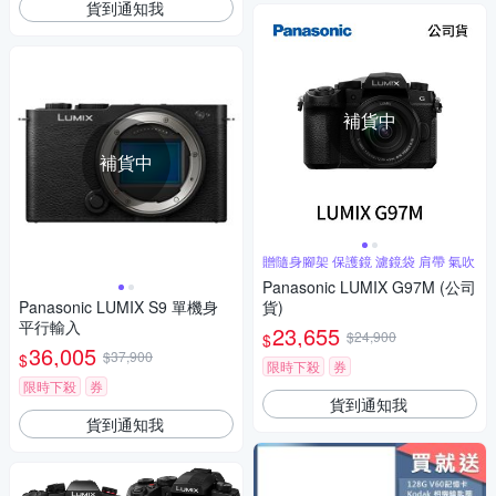
貨到通知我
補貨中
補貨中
贈隨身腳架 保護鏡 濾鏡袋 肩帶 氣吹
Panasonic LUMIX G97M (公司
Panasonic LUMIX S9 單機身
貨)
平行輸入
23,655
$24,900
$
36,005
$37,900
$
限時下殺
券
限時下殺
券
貨到通知我
貨到通知我