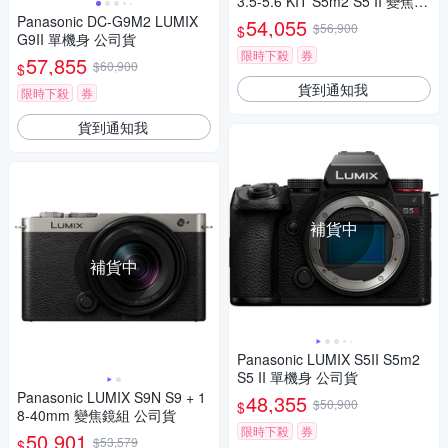
3.5-5.6 KIT S5m2 S5 II 變焦鏡
組 公司貨
Panasonic DC-G9M2 LUMIX
54,055
$56,900
$
G9II 單機身 公司貨
限時下殺
券
57,855
$60,900
$
貨到通知我
限時下殺
券
貨到通知我
補貨中
補貨中
Panasonic LUMIX S5II S5m2
S5 II 單機身 公司貨
Panasonic LUMIX S9N S9 + 1
48,355
$50,900
$
8-40mm 變焦鏡組 公司貨
限時下殺
券
50,901
$53,579
$