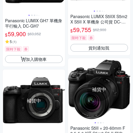
Panasonic LUMIX S5IIX S5m2
Panasonic LUMIX GH7 單機身
X S5II X 單機身 公司貨 DC-S5
平行輸入 DC-GH7
M2X
59,755
$62,900
$
59,900
$63,052
$
限時下殺
券
5
(
1
)
貨到通知我
限時下殺
券
加入購物車
補貨中
補貨中
Panasonic S5II + 20-60mm F