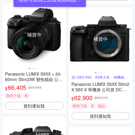
補貨中
補貨中
Panasonic LUMIX S5IIX + 20-
送128G V60、閃傳卡盒、相機鑰匙
60mm S5m2XK 變焦鏡組 公司
圈
Panasonic LUMIX S5IIX S5m2
貨 DC-S5M2XK
66,405
$69,900
$
X S5II X 單機身 公司貨 DC-S5
M2X
限時下殺
券
62,900
$66,210
$
貨到通知我
限時下殺
券
贈品
貨到通知我