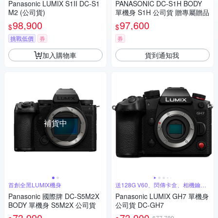
Panasonic LUMIX S1II DC-S1
PANASONIC DC-S1H BODY
M2 (公司貨)
單機身 S1H 公司貨 贈專屬贈品
98,900
97,600
$
$
挑戰低價
券
券
加入購物車
貨到通知我
補貨中
首創全黑LUMIX機身
送128G V60、閃傳卡盒、相機鑰匙
圈
Panasonic 國際牌 DC-S5M2X
Panasonic LUMIX GH7 單機身
BODY 單機身 S5M2X 公司貨
公司貨 DC-GH7
73,990
73,900
$77,789