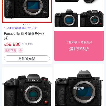
12/31前滿3萬登記送1212
Panasonic S1R 單機身(公司
貨)
下殺95折⇓ 單眼鏡頭
59,980
$63,136
$
滿1享95折
限時下殺
券
貨到通知我
補貨中