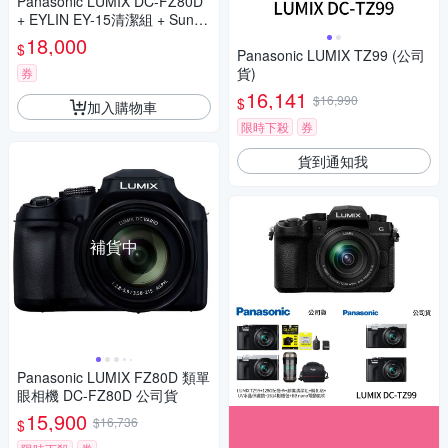
Panasonic LUMIX DC-FZ80D
+ EYLIN EY-15清潔組 + SunLi
ght ZY-2614相機包 + EirMai 銳
18,000
$
瑪 HD-100C電子除濕卡 FZ80
Panasonic LUMIX TZ99 (公司
D (公司貨)
貨)
券
16,141
$16,990
$
加入購物車
限時下殺
券
貨到通知我
補貨中
Panasonic LUMIX FZ80D 類單
眼相機 DC-FZ80D 公司貨
15,900
$16,736
$