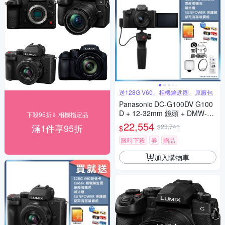
送128G V60、相機鑰匙圈、原廠包
Panasonic DC-G100DV G100
D + 12-32mm 鏡頭 + DMW-SH
下殺95折⇓ 相機指定品
GR2 三腳架握把組 公司貨
22,554
滿1件享95折
$23,741
$
限時下殺
券
贈品
加入購物車