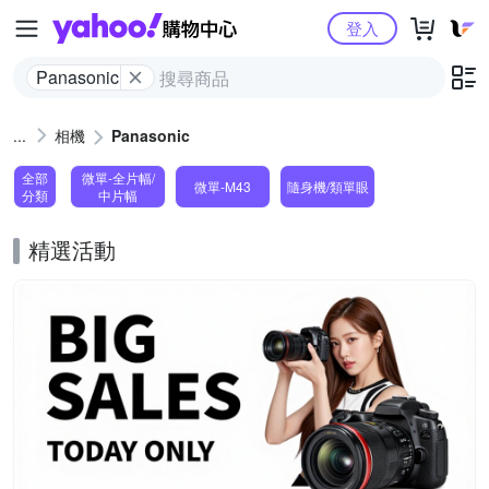
Yahoo購物中心
登入
Panasonic
相機
Panasonic
全部
微單-全片幅/
微單-M43
隨身機/類單眼
分類
中片幅
精選活動