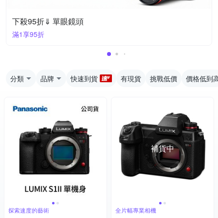
下殺95折⇓ 單眼鏡頭
滿1享95折
分類
品牌
快速到貨
有現貨
挑戰低價
價格低到
補貨中
探索速度的藝術
全片幅專業相機