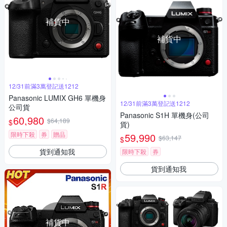
補貨中
補貨中
12/31前滿3萬登記送1212
Panasonic LUMIX GH6 單機身
12/31前滿3萬登記送1212
公司貨
Panasonic S1H 單機身(公司
60,980
$64,189
$
貨)
限時下殺
券
贈品
59,990
$63,147
$
貨到通知我
限時下殺
券
貨到通知我
補貨中