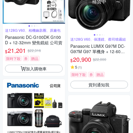
補貨中
送128G V60、相機鑰匙圈、原廠包
Panasonic DC-G100DK G100
送128G V60、保護鏡、蔡司噴霧組
D + 12-32mm 變焦鏡組 公司貨
Panasonic LUMIX G97M DC-
21,201
$22,316
$
G97M G97 單機身 + 12-60mm
變焦鏡組 公司貨
20,900
限時下殺
券
贈品
$22,000
$
5
(
1
)
加入購物車
限時下殺
券
贈品
貨到通知我