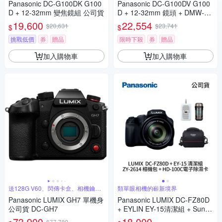
Panasonic DC-G100DK G100
Panasonic DC-G100DV G100
D + 12-32mm 變焦鏡組 公司貨
D + 12-32mm 鏡頭 + DMW-SH
GR2 三腳架握把組 公司貨
19,600
22,554
$20,631
$23,741
$
$
挑戰低價
券
贈品
限時下殺
券
贈品
加入購物車
加入購物車
送128G V60、閃傳卡盒、相機鑰匙
類單眼相機的嶄新境界
圈
Panasonic LUMIX GH7 單機身
Panasonic LUMIX DC-FZ80D
公司貨 DC-GH7
+ EYLIN EY-15清潔組 + SunLi
ght ZY-2614相機包 + EirMai 銳
73,900
18,000
$77,789