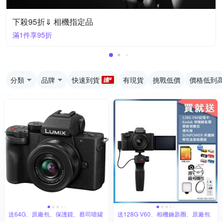
下殺95折⇓ 相機指定品
滿1件享95折
分類
品牌
快速到貨
有現貨
挑戰低價
價格低到
送64G、原廠包、保護鏡、蔡司噴罐
送128G V60、相機鑰匙圈、原廠包