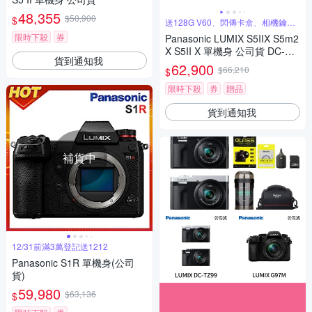
48,355
$50,900
$
送128G V60、閃傳卡盒、相機鑰匙
圈
限時下殺
券
Panasonic LUMIX S5IIX S5m2
X S5II X 單機身 公司貨 DC-S5
貨到通知我
M2X
62,900
$66,210
$
限時下殺
券
贈品
貨到通知我
補貨中
12/31前滿3萬登記送1212
Panasonic S1R 單機身(公司
貨)
59,980
$63,136
$