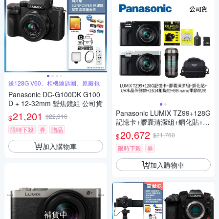
送128G V60、相機鑰匙圈、原廠包
Panasonic DC-G100DK G100
D + 12-32mm 變焦鏡組 公司貨
Panasonic LUMIX TZ99+128G
21,201
$22,316
$
記憶卡+膠囊清潔組+鋼化貼+水
限時下殺
券
贈品
晶保護鏡+2614相機包+NITEC
20,672
$21,760
$
ORE BB nano 迷你電動氣吹
加入購物車
(公司貨)
限時下殺
券
加入購物車
補貨中