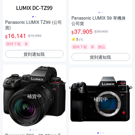
Panasonic LUMIX S9 單機身
Panasonic LUMIX TZ99 (公司
公司貨
貨)
37,905
$39,900
$
16,141
$16,990
$
5
(
1
)
限時下殺
券
限時下殺
券
贈品
貨到通知我
貨到通知我
補貨中
補貨中