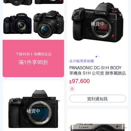
補貨中
下殺95折⇓ 相機指定品
滿1件享95折
全片幅專業相機
PANASONIC DC-S1H BODY
單機身 S1H 公司貨 贈專屬贈品
97,600
$
券
貨到通知我
補貨中