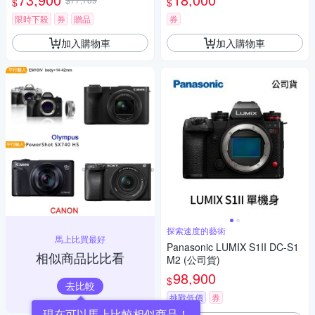
$
$
瑪 HD-100C電子除濕卡 FZ80
D (公司貨)
限時下殺
券
贈品
券
加入購物車
加入購物車
探索速度的藝術
馬上比買最好
Panasonic LUMIX S1II DC-S1
相似商品比比看
M2 (公司貨)
98,900
$
去比較
挑戰低價
券
現在可以馬上比較相似商品！