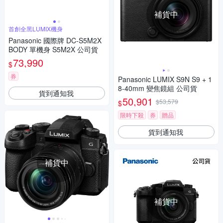
補貨中
首創全黑LUMIX機身
Panasonic 國際牌 DC-S5M2X
BODY 單機身 S5M2X 公司貨
73,990
$
券
Panasonic LUMIX S9N S9 + 1
8-40mm 變焦鏡組 公司貨
貨到通知我
50,901
$53,579
$
限時下殺
券
贈品
貨到通知我
補貨中
補貨中