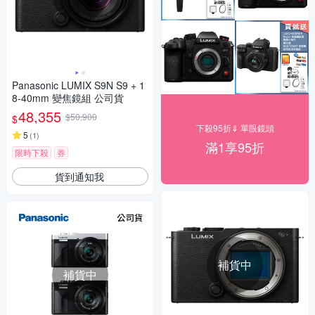
Panasonic LUMIX S9N S9 + 1
8-40mm 變焦鏡組 公司貨
48,355
$50,900
$
下殺95折⇓ 單眼鏡頭
5
(
1
)
滿1享95折
限時下殺
券
貨到通知我
補貨中
補貨中