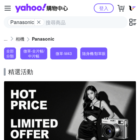
Yahoo購物中心
登入
Panasonic
相機
Panasonic
全部
微單-全片幅/
微單-M43
隨身機/類單眼
分類
中片幅
精選活動