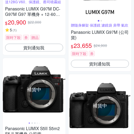
送128G V60、保護鏡、蔡司噴霧組
Panasonic LUMIX G97M DC-
G97M G97 單機身 + 12-60mm
變焦鏡組 公司貨
20,900
$22,000
$
贈隨身腳架 保護鏡 濾鏡袋 肩帶 氣吹
5
(
1
)
Panasonic LUMIX G97M (公司
貨)
限時下殺
券
贈品
23,655
$24,900
$
貨到通知我
限時下殺
券
貨到通知我
補貨中
補貨中
Panasonic LUMIX S5II S5m2
S5 II 單機身 公司貨