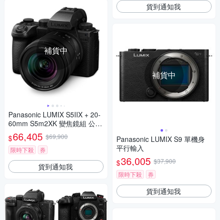
貨到通知我
補貨中
補貨中
Panasonic LUMIX S5IIX + 20-
60mm S5m2XK 變焦鏡組 公司
貨 DC-S5M2XK
66,405
$69,900
$
Panasonic LUMIX S9 單機身
平行輸入
限時下殺
券
36,005
$37,900
$
貨到通知我
限時下殺
券
貨到通知我