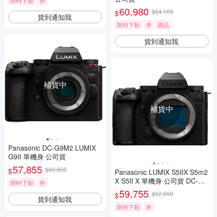
限時下殺
券
60,980
$64,189
$
貨到通知我
限時下殺
券
贈品
貨到通知我
補貨中
補貨中
Panasonic DC-G9M2 LUMIX
G9II 單機身 公司貨
57,855
$60,900
$
Panasonic LUMIX S5IIX S5m2
X S5II X 單機身 公司貨 DC-S5
限時下殺
券
M2X
59,755
$62,900
$
貨到通知我
限時下殺
券