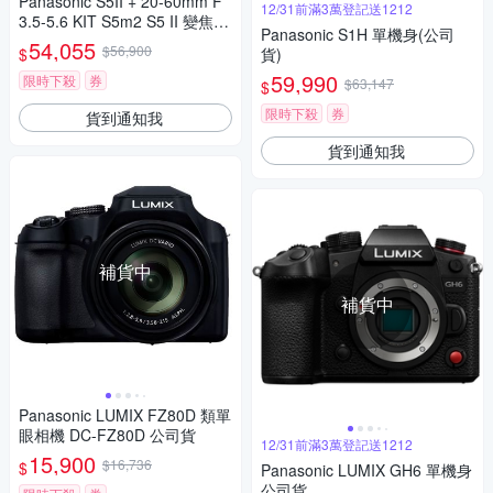
Panasonic S5II + 20-60mm F
12/31前滿3萬登記送1212
3.5-5.6 KIT S5m2 S5 II 變焦鏡
Panasonic S1H 單機身(公司
組 公司貨
54,055
$56,900
$
貨)
59,990
限時下殺
券
$63,147
$
限時下殺
券
貨到通知我
貨到通知我
補貨中
補貨中
Panasonic LUMIX FZ80D 類單
眼相機 DC-FZ80D 公司貨
12/31前滿3萬登記送1212
15,900
$16,736
$
Panasonic LUMIX GH6 單機身
公司貨