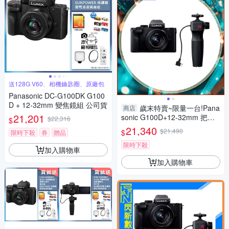
送128G V60、相機鑰匙圈、原廠包
Panasonic DC-G100DK G100
D + 12-32mm 變焦鏡組 公司貨
歲末特賣~限量一台!Pana
商店
21,201
sonic G100D+12-32mm 把手
$22,316
$
組(G100D+1232+SHGR2，公
21,340
$21,490
$
限時下殺
券
贈品
司貨)
限時下殺
加入購物車
加入購物車