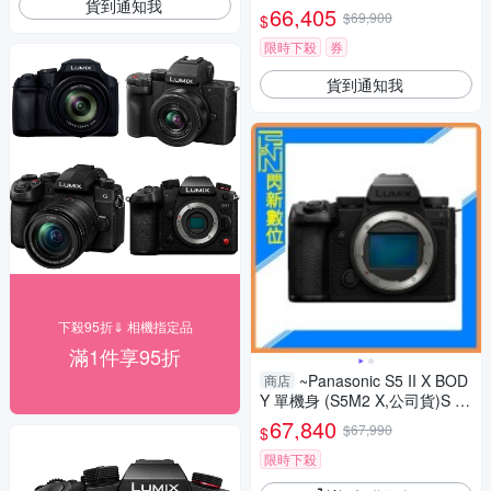
貨到通知我
貨 DC-S5M2XK
66,405
$69,900
$
限時下殺
券
貨到通知我
下殺95折⇓ 相機指定品
滿1件享95折
~Panasonic S5 II X BOD
商店
Y 單機身 (S5M2 X,公司貨)S 5II
X
67,840
$67,990
$
限時下殺