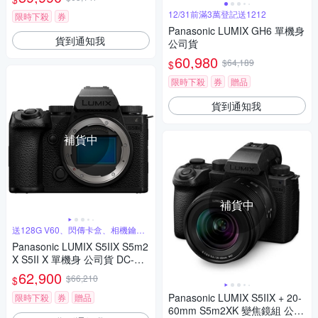
12/31前滿3萬登記送1212
限時下殺
券
Panasonic LUMIX GH6 單機身
貨到通知我
公司貨
60,980
$64,189
$
限時下殺
券
贈品
貨到通知我
補貨中
補貨中
送128G V60、閃傳卡盒、相機鑰匙
圈
Panasonic LUMIX S5IIX S5m2
X S5II X 單機身 公司貨 DC-S5
M2X
62,900
$66,210
$
Panasonic LUMIX S5IIX + 20-
限時下殺
券
贈品
60mm S5m2XK 變焦鏡組 公司