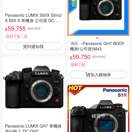
Panasonic LUMIX S5IIX S5m2
X S5II X 單機身 公司貨 DC-S5
M2X
59,755
$62,900
$
限時下殺
券
~Panasonic GH7 BODY
商店
貨到通知我
機身(公司貨)M43
59,750
$59,900
$
限時下殺
加入購物車
補貨中
Panasonic LUMIX GH7 單機身
平行輸入 DC-GH7