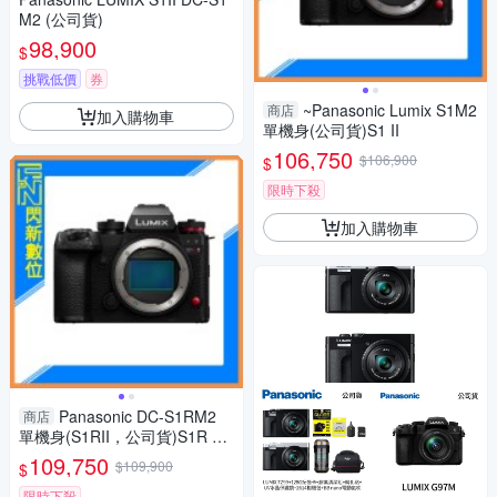
M2 (公司貨)
98,900
$
挑戰低價
券
~Panasonic Lumix S1M2
商店
加入購物車
單機身(公司貨)S1 II
106,750
$106,900
$
限時下殺
加入購物車
Panasonic DC-S1RM2
商店
單機身(S1RII，公司貨)S1R Ma
rk II S1R2
109,750
$109,900
$
限時下殺