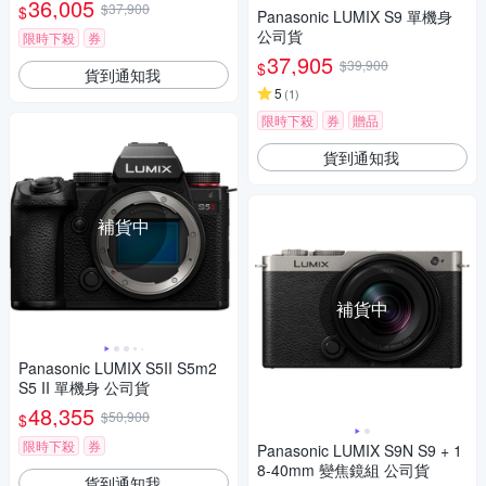
36,005
$37,900
$
Panasonic LUMIX S9 單機身
公司貨
限時下殺
券
37,905
$39,900
$
貨到通知我
5
(
1
)
限時下殺
券
贈品
貨到通知我
補貨中
補貨中
Panasonic LUMIX S5II S5m2
S5 II 單機身 公司貨
48,355
$50,900
$
限時下殺
券
Panasonic LUMIX S9N S9 + 1
8-40mm 變焦鏡組 公司貨
貨到通知我