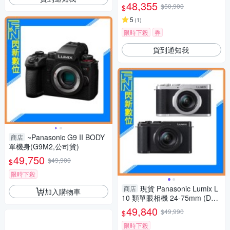
48,355
$50,900
$
5
(
1
)
限時下殺
券
貨到通知我
~Panasonic G9 II BODY
商店
單機身(G9M2,公司貨)
49,750
$49,900
$
限時下殺
現貨 Panasonic Lumix L
商店
加入購物車
10 類單眼相機 24-75mm (DC-
L10,公司貨)
49,840
$49,990
$
限時下殺