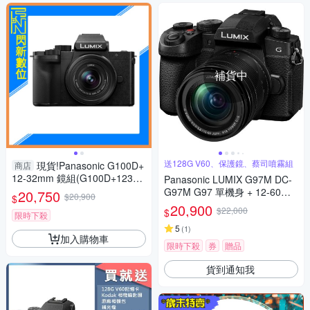
補貨中
送128G V60、保護鏡、蔡司噴霧組
現貨!Panasonic G100D+
商店
12-32mm 鏡組(G100D+123
Panasonic LUMIX G97M DC-
2，公司貨)G100
G97M G97 單機身 + 12-60mm
20,750
$20,900
$
變焦鏡組 公司貨
20,900
$22,000
$
限時下殺
5
(
1
)
加入購物車
限時下殺
券
贈品
貨到通知我