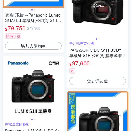
補貨中
現貨~~Panasonic Lumix
商店
S1M2ES 單機身(公司貨)S1 II
ES
79,750
$79,900
$
限時下殺
全片幅專業相機
加入購物車
PANASONIC DC-S1H BODY
單機身 S1H 公司貨 贈專屬贈品
97,600
$
券
貨到通知我
探索速度的藝術
Panasonic LUMIX S1II DC-S1