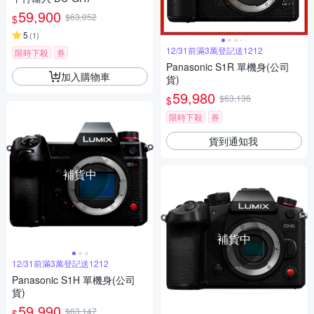
59,900
$63,052
$
5
(
1
)
12/31前滿3萬登記送1212
限時下殺
券
Panasonic S1R 單機身(公司
加入購物車
貨)
59,980
$63,136
$
限時下殺
券
貨到通知我
補貨中
補貨中
12/31前滿3萬登記送1212
Panasonic S1H 單機身(公司
貨)
59,990
$63,147
$