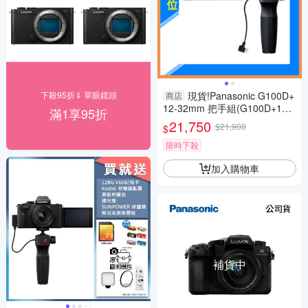
下殺95折⇓ 單眼鏡頭
現貨!Panasonic G100D+
商店
12-32mm 把手組(G100D+123
滿1享95折
2+SHGR2，公司貨)G100
21,750
$21,900
$
限時下殺
加入購物車
補貨中