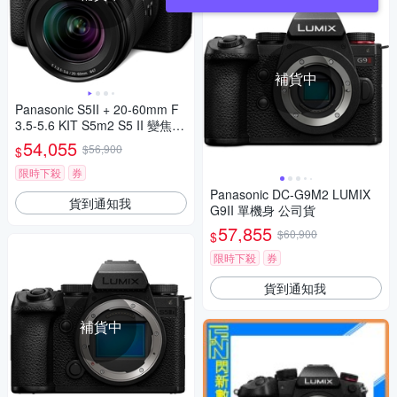
補貨中
Panasonic S5II + 20-60mm F
3.5-5.6 KIT S5m2 S5 II 變焦鏡
組 公司貨
54,055
$56,900
$
限時下殺
券
Panasonic DC-G9M2 LUMIX
貨到通知我
G9II 單機身 公司貨
57,855
$60,900
$
限時下殺
券
貨到通知我
補貨中