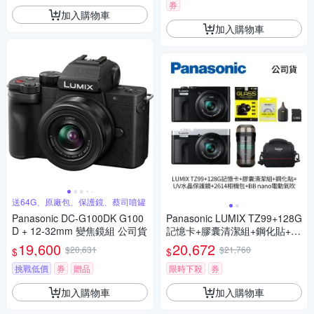
D (公司貨)
券
加入購物車
加入購物車
送64G、原廠包、保護鏡、蔡司噴罐
Panasonic DC-G100DK G100
Panasonic LUMIX TZ99+128G
D + 12-32mm 變焦鏡組 公司貨
記憶卡+膠囊清潔組+鋼化貼+水
晶保護鏡+2614相機包+NITEC
19,600
20,672
$20,631
$21,760
$
$
ORE BB nano 迷你電動氣吹
(公司貨)
挑戰低價
券
贈品
限時下殺
券
加入購物車
加入購物車