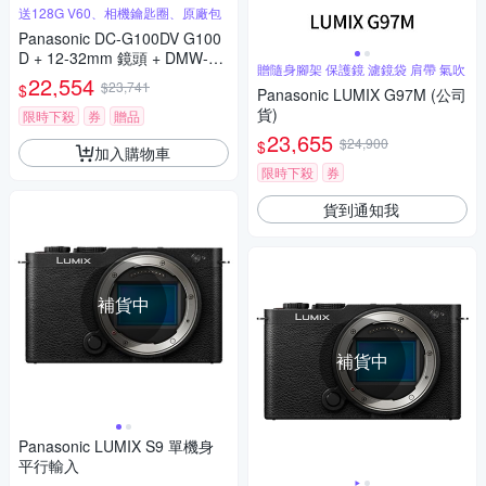
送128G V60、相機鑰匙圈、原廠包
Panasonic DC-G100DV G100
D + 12-32mm 鏡頭 + DMW-SH
贈隨身腳架 保護鏡 濾鏡袋 肩帶 氣吹
GR2 三腳架握把組 公司貨
22,554
$23,741
$
Panasonic LUMIX G97M (公司
貨)
限時下殺
券
贈品
23,655
$24,900
$
加入購物車
限時下殺
券
貨到通知我
補貨中
補貨中
Panasonic LUMIX S9 單機身
平行輸入