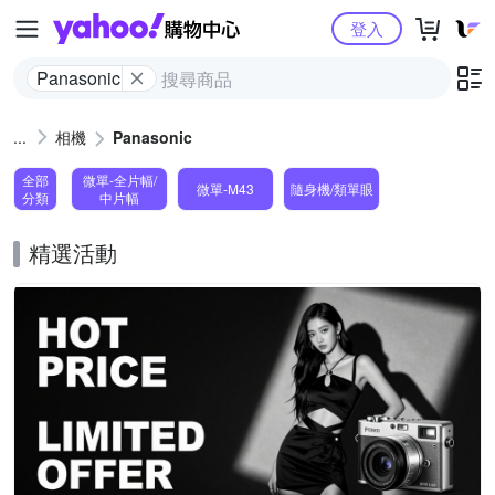
Yahoo購物中心
登入
Panasonic
相機
Panasonic
全部
微單-全片幅/
微單-M43
隨身機/類單眼
分類
中片幅
精選活動