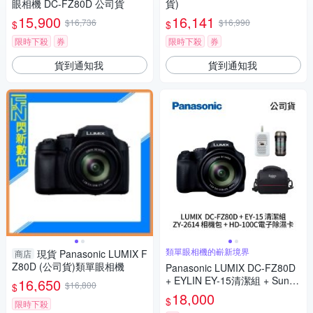
眼相機 DC-FZ80D 公司貨
貨)
15,900
16,141
$16,736
$16,990
$
$
限時下殺
券
限時下殺
券
貨到通知我
貨到通知我
類單眼相機的嶄新境界
現貨 Panasonic LUMIX F
商店
Z80D (公司貨)類單眼相機
Panasonic LUMIX DC-FZ80D
+ EYLIN EY-15清潔組 + SunLi
16,650
$16,800
$
ght ZY-2614相機包 + EirMai 銳
18,000
$
限時下殺
瑪 HD-100C電子除濕卡 FZ80