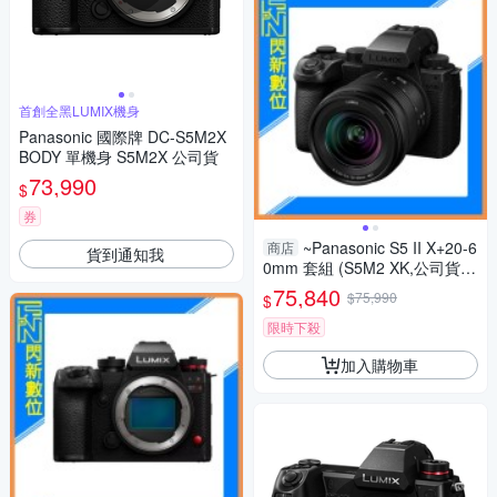
首創全黑LUMIX機身
Panasonic 國際牌 DC-S5M2X
BODY 單機身 S5M2X 公司貨
73,990
$
券
~Panasonic S5 II X+20-6
商店
貨到通知我
0mm 套組 (S5M2 XK,公司貨)
S5IIXK
75,840
$75,990
$
限時下殺
加入購物車