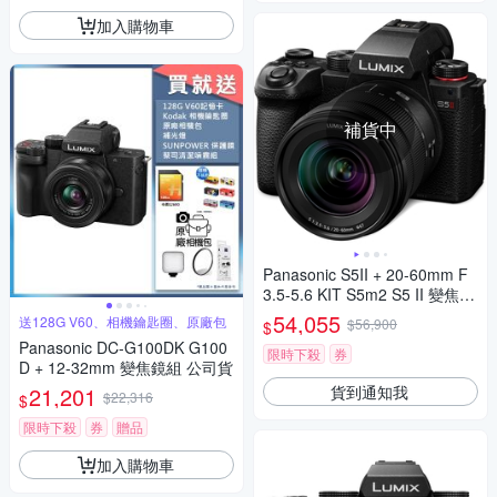
加入購物車
補貨中
Panasonic S5II + 20-60mm F
3.5-5.6 KIT S5m2 S5 II 變焦鏡
組 公司貨
54,055
送128G V60、相機鑰匙圈、原廠包
$56,900
$
Panasonic DC-G100DK G100
限時下殺
券
D + 12-32mm 變焦鏡組 公司貨
貨到通知我
21,201
$22,316
$
限時下殺
券
贈品
加入購物車