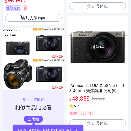
$
貨到通知我
挑戰低價
券
加入購物車
補貨中
Panasonic LUMIX S9N S9 + 1
8-40mm 變焦鏡組 公司貨
48,355
$50,900
$
馬上比買最好
相似商品比比看
5
(
1
)
限時下殺
券
去比較
貨到通知我
現在可以馬上比較相似商品！