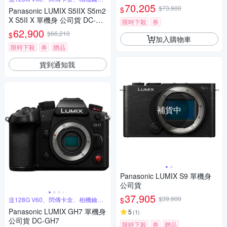
圈
70,205
$73,900
$
Panasonic LUMIX S5IIX S5m2
X S5II X 單機身 公司貨 DC-S5
限時下殺
券
M2X
62,900
$66,210
$
加入購物車
限時下殺
券
贈品
貨到通知我
補貨中
Panasonic LUMIX S9 單機身
公司貨
37,905
$39,900
$
送128G V60、閃傳卡盒、相機鑰匙
圈
Panasonic LUMIX GH7 單機身
5
(
1
)
公司貨 DC-GH7
限時下殺
券
贈品