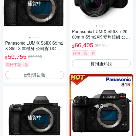
補貨中
Panasonic LUMIX S5IIX + 20-
60mm S5m2XK 變焦鏡組 公司
貨 DC-S5M2XK
Panasonic LUMIX S5IIX S5m2
66,405
$69,900
$
X S5II X 單機身 公司貨 DC-S5
限時下殺
券
M2X
59,755
$62,900
$
貨到通知我
限時下殺
券
貨到通知我
補貨中
補貨中