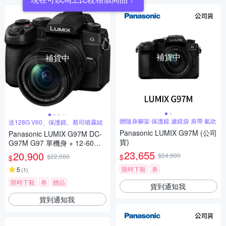
補貨中
補貨中
贈隨身腳架 保護鏡 濾鏡袋 肩帶 氣吹
送128G V60、保護鏡、蔡司噴霧組
Panasonic LUMIX G97M (公司
Panasonic LUMIX G97M DC-
貨)
G97M G97 單機身 + 12-60mm
變焦鏡組 公司貨
23,655
20,900
$24,900
$
$22,000
$
限時下殺
券
5
(
1
)
限時下殺
券
贈品
貨到通知我
貨到通知我