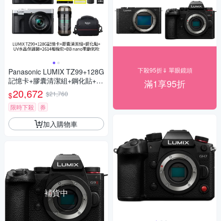
下殺95折⇓ 單眼鏡頭
Panasonic LUMIX TZ99+128G
記憶卡+膠囊清潔組+鋼化貼+水
滿1享95折
晶保護鏡+2614相機包+NITEC
20,672
$21,760
$
ORE BB nano 迷你電動氣吹
(公司貨)
限時下殺
券
加入購物車
補貨中