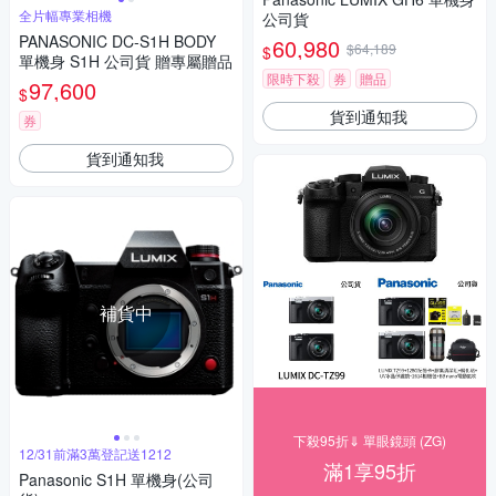
全片幅專業相機
公司貨
PANASONIC DC-S1H BODY
60,980
$64,189
$
單機身 S1H 公司貨 贈專屬贈品
限時下殺
券
贈品
97,600
$
貨到通知我
券
貨到通知我
補貨中
下殺95折⇓ 單眼鏡頭 (ZG)
12/31前滿3萬登記送1212
滿1享95折
Panasonic S1H 單機身(公司