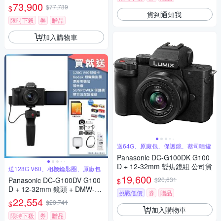
73,900
$77,789
$
貨到通知我
限時下殺
券
贈品
加入購物車
送64G、原廠包、保護鏡、蔡司噴罐
Panasonic DC-G100DK G100
D + 12-32mm 變焦鏡組 公司貨
送128G V60、相機鑰匙圈、原廠包
19,600
Panasonic DC-G100DV G100
$20,631
$
D + 12-32mm 鏡頭 + DMW-SH
挑戰低價
券
贈品
GR2 三腳架握把組 公司貨
22,554
$23,741
$
加入購物車
限時下殺
券
贈品