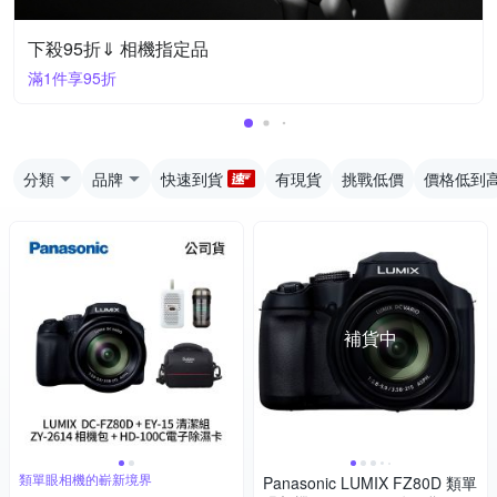
下殺95折⇓ 相機指定品
滿1件享95折
分類
品牌
快速到貨
有現貨
挑戰低價
價格低到
補貨中
類單眼相機的嶄新境界
Panasonic LUMIX FZ80D 類單