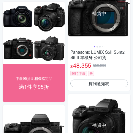
補貨中
Panasonic LUMIX S5II S5m2
S5 II 單機身 公司貨
48,355
$50,900
$
限時下殺
券
下殺95折⇓ 相機指定品
貨到通知我
滿1件享95折
補貨中