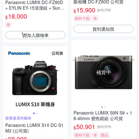
眼相機 DC-FZ80D 公司貨
Panasonic LUMIX DC-FZ80D
+ EYLIN EY-15清潔組 + SunLi
15,900
$16,736
$
ght ZY-2614相機包 + EirMai 銳
18,000
$
限時下殺
券
瑪 HD-100C電子除濕卡 FZ80
D (公司貨)
券
貨到通知我
加入購物車
補貨中
Panasonic LUMIX S9N S9 + 1
探索速度的藝術
8-40mm 變焦鏡組 公司貨
Panasonic LUMIX S1II DC-S1
50,901
$53,579
$
M2 (公司貨)
限時下殺
券
贈品
98,900