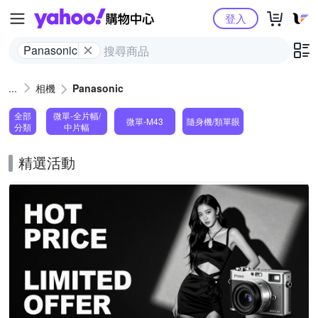
Yahoo購物中心
登入
Panasonic
相機
Panasonic
全部
微單-全片幅/
微單-M43
隨身機/類單眼
分類
中片幅
精選活動