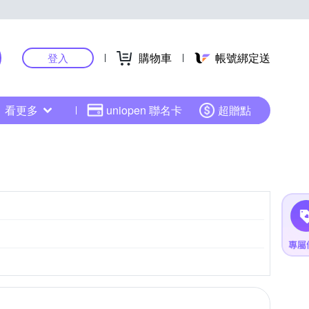
購物車
帳號綁定送
登入
看更多
uniopen 聯名卡
超贈點
CMOS