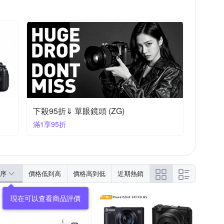
下殺95折⇓ 單眼鏡頭 (ZG)
滿1享95折
序
價格低到高
價格高到低
近期熱銷
現在可以查看商品評價