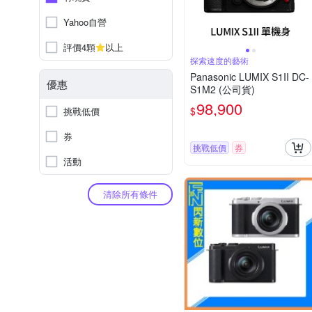
Yahoo自營
評價4顆
以上
探索速度的藝術
Panasonic LUMIX S1II DC-
優惠
S1M2 (公司貨)
98,900
$
挑戰低價
券
挑戰低價
券
活動
清除所有條件