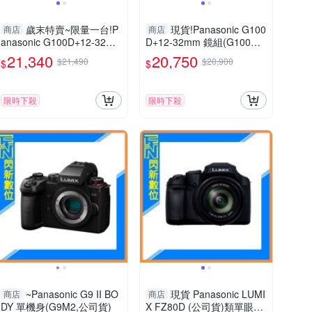
歲末特賣~限量一台!P
現貨!Panasonic G100
商店
商店
anasonic G100D+12-32m
D+12-32mm 鏡組(G100D+
m 把手組(G100D+1232+S
1232，公司貨)G100
21,340
20,750
$21,490
$20,900
$
$
HGR2，公司貨)
限時下殺
限時下殺
~Panasonic G9 II BO
現貨 Panasonic LUMI
商店
商店
DY 單機身(G9M2,公司貨)
X FZ80D (公司貨)類單眼相