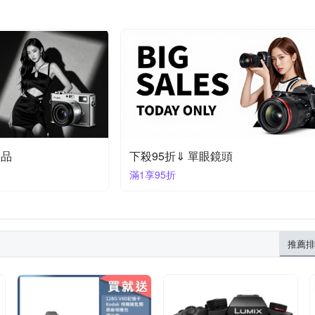
定品
下殺95折⇓ 單眼鏡頭
滿1享95折
推薦排