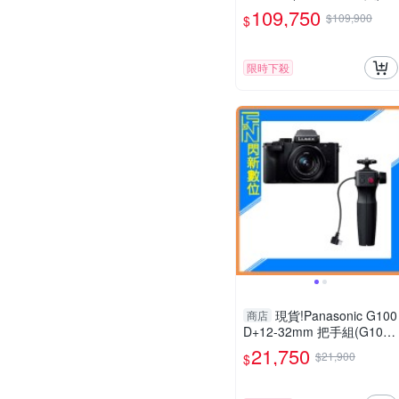
R Mark II S1R2
109,750
$109,900
$
限時下殺
現貨!Panasonic G100
商店
D+12-32mm 把手組(G100
D+1232+SHGR2，公司貨)
21,750
$21,900
$
G100