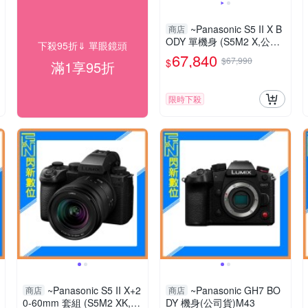
~Panasonic S5 II X B
商店
ODY 單機身 (S5M2 X,公司
下殺95折⇓ 單眼鏡頭
貨)S 5IIX
67,840
$67,990
$
滿1享95折
限時下殺
~Panasonic S5 II X+2
~Panasonic GH7 BO
商店
商店
0-60mm 套組 (S5M2 XK,公
DY 機身(公司貨)M43