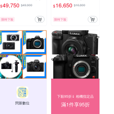
機
49,750
16,650
$49,900
$16,800
$
$
限時下殺
限時下殺
下殺95折⇓ 相機指定品
閃新數位
滿1件享95折