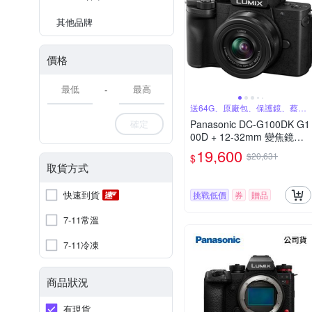
其他品牌
價格
-
送64G、原廠包、保護鏡、蔡司
噴罐
確定
Panasonic DC-G100DK G1
00D + 12-32mm 變焦鏡組
公司貨
19,600
$20,631
$
取貨方式
快速到貨
挑戰低價
券
贈品
7-11常溫
7-11冷凍
商品狀況
有現貨