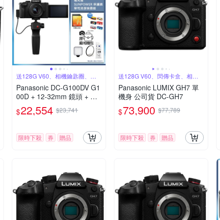
送128G V60、相機鑰匙圈、原
送128G V60、閃傳卡盒、相機
廠包
鑰匙圈
Panasonic DC-G100DV G1
Panasonic LUMIX GH7 單
00D + 12-32mm 鏡頭 + DM
機身 公司貨 DC-GH7
W-SHGR2 三腳架握把組 公
22,554
73,900
$23,741
$77,789
$
$
司貨
限時下殺
券
贈品
限時下殺
券
贈品