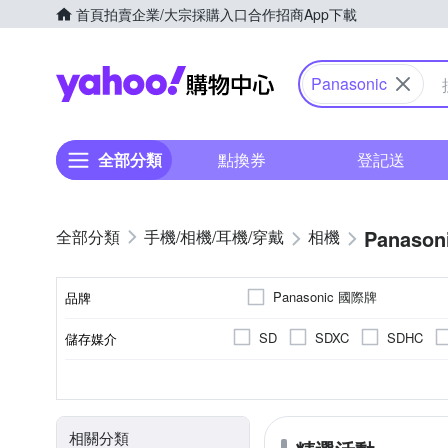
首頁
拍賣
企業/大宗採購入口
合作招商
App下載
Yahoo購物中心
Panasonic
全部分類
點換券
登記送
Panason
手機/相機/耳機/穿戴
相機
Panasonic 國際牌
品牌
SD
SDXC
SDHC
儲存媒介
品牌名稱
翻轉式螢幕
一般型相機
2.0~2.5吋
2001萬~3000萬像素
公司貨
平行輸入
2.5~2.9吋
可觸控式螢幕
單眼
400
微
B
CMOS
Live MOS
螢幕類型
相機類型
螢幕尺寸
影像感應器
有效像素
來源
相關分類