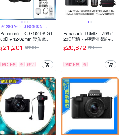
送128G V60、相機鑰匙圈、原
廠包
Panasonic DC-G100DK G1
Panasonic LUMIX TZ99+1
00D + 12-32mm 變焦鏡組
28G記憶卡+膠囊清潔組+鋼
公司貨
化貼+水晶保護鏡+2614相機
21,201
20,672
$22,316
$21,760
$
$
包+NITECORE BB nano 迷
你電動氣吹(公司貨)
限時下殺
券
贈品
限時下殺
券