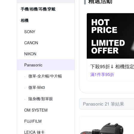
精選活動
手機/相機/耳機/穿戴
相機
SONY
CANON
NIKON
Panasonic
下殺95折⇓ 相機指
滿1件享95折
微單-全片幅/中片幅
微單-M43
隨身機/類單眼
Panasonic 21 筆結果
OM SYSTEM
FUJIFILM
LEICA 徠卡