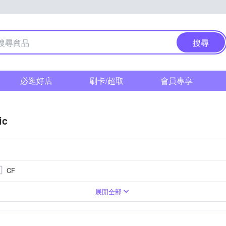
搜尋
必逛好店
刷卡/超取
會員專享
ic
CF
0萬像素以上
單眼
SI CMOS(高感光背照式)
3.0吋以上
類單眼相機(PASM功能)
1601萬~2000萬像素
無
1吋 CMOS
無
1/2.3吋 
TFT LCD
M4/3
展開全部