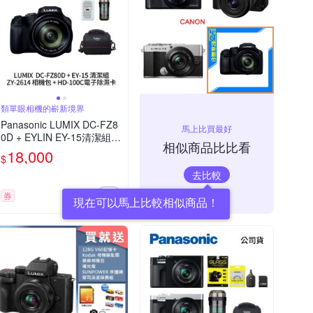
類單眼相機的嶄新境界
Panasonic LUMIX DC-FZ8
馬上比買最好
0D + EYLIN EY-15清潔組 +
相似商品比比看
SunLight ZY-2614相機包 +
18,000
$
EirMai 銳瑪 HD-100C電子
去比較
除濕卡 FZ80D (公司貨)
券
現在可以馬上比較相似商品！