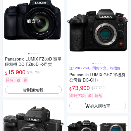
補貨中
Panasonic LUMIX FZ80D 類單
眼相機 DC-FZ80D 公司貨
送128G V60、閃傳卡盒、相機鑰匙
15,900
圈
$16,736
$
Panasonic LUMIX GH7 單機身
公司貨 DC-GH7
限時下殺
券
73,900
$77,789
$
貨到通知我
限時下殺
券
贈品
加入購物車