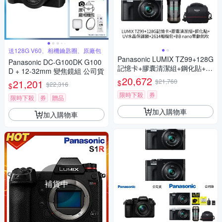
送128G V60、相機鑰匙圈、原廠包
Panasonic LUMIX TZ99+128G
Panasonic DC-G100DK G100
記憶卡+膠囊清潔組+鋼化貼+水
D + 12-32mm 變焦鏡組 公司貨
晶保護鏡+2614相機包+NITEC
20,672
21,201
$21,760
$
$22,316
$
ORE BB nano 迷你電動氣吹
(公司貨)
限時下殺
券
限時下殺
券
贈品
加入購物車
加入購物車
補貨中