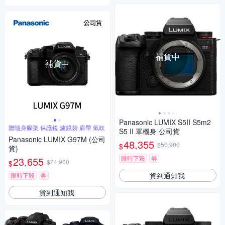
補貨中
補貨中
Panasonic LUMIX S5II S5m2
贈隨身腳架 保護鏡 濾鏡袋 肩帶 氣吹
S5 II 單機身 公司貨
Panasonic LUMIX G97M (公司
48,355
$50,900
$
貨)
限時下殺
券
23,655
$24,900
$
貨到通知我
限時下殺
券
貨到通知我