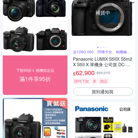
補貨中
送128G V60、閃傳卡盒、相機鑰匙
圈
Panasonic LUMIX S5IIX S5m2
X S5II X 單機身 公司貨 DC-S5
M2X
下殺95折⇓ 相機指定品
62,900
$66,210
$
滿1件享95折
限時下殺
券
贈品
貨到通知我