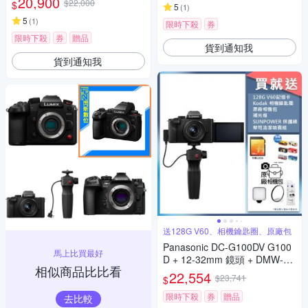
20,900
$22,000
$
5
(
1
)
5
(
1
)
限時下殺
券
限時下殺
券
贈品
貨到通知我
貨到通知我
送128G V60、相機鑰匙圈、原廠包
Panasonic DC-G100DV G100
馬上比買最好
D + 12-32mm 鏡頭 + DMW-SH
相似商品比比看
GR2 三腳架握把組 公司貨
22,554
$23,741
$
限時下殺
券
贈品
去比較