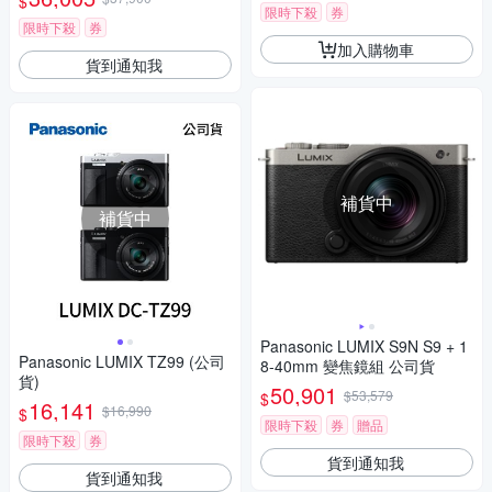
$
限時下殺
券
限時下殺
券
加入購物車
貨到通知我
補貨中
補貨中
Panasonic LUMIX S9N S9 + 1
Panasonic LUMIX TZ99 (公司
8-40mm 變焦鏡組 公司貨
貨)
50,901
$53,579
$
16,141
$16,990
$
限時下殺
券
贈品
限時下殺
券
貨到通知我
貨到通知我