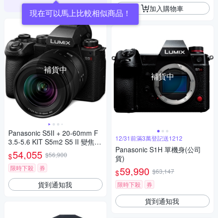
加入購物車
現在可以馬上比較相似商品！
補貨中
補貨中
Panasonic S5II + 20-60mm F
12/31前滿3萬登記送1212
3.5-5.6 KIT S5m2 S5 II 變焦鏡
Panasonic S1H 單機身(公司
組 公司貨
54,055
$56,900
$
貨)
限時下殺
券
59,990
$63,147
$
貨到通知我
限時下殺
券
貨到通知我