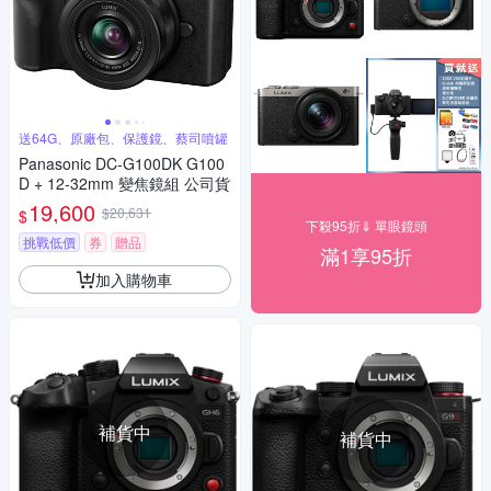
送64G、原廠包、保護鏡、蔡司噴罐
Panasonic DC-G100DK G100
D + 12-32mm 變焦鏡組 公司貨
19,600
$20,631
$
下殺95折⇓ 單眼鏡頭
挑戰低價
券
贈品
滿1享95折
加入購物車
補貨中
補貨中