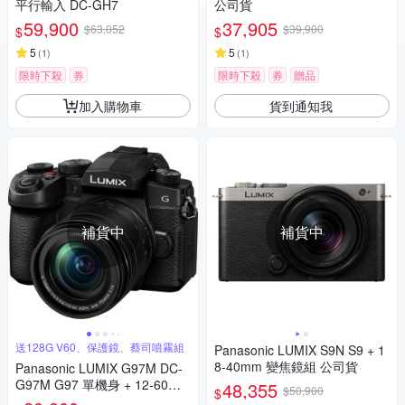
平行輸入 DC-GH7
公司貨
59,900
37,905
$63,052
$39,900
$
$
5
5
(
1
)
(
1
)
限時下殺
券
限時下殺
券
贈品
加入購物車
貨到通知我
補貨中
補貨中
送128G V60、保護鏡、蔡司噴霧組
Panasonic LUMIX S9N S9 + 1
8-40mm 變焦鏡組 公司貨
Panasonic LUMIX G97M DC-
G97M G97 單機身 + 12-60mm
48,355
$50,900
$
變焦鏡組 公司貨