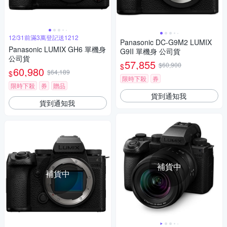
12/31前滿3萬登記送1212
Panasonic DC-G9M2 LUMIX
Panasonic LUMIX GH6 單機身
G9II 單機身 公司貨
公司貨
57,855
$60,900
$
60,980
$64,189
$
限時下殺
券
限時下殺
券
贈品
貨到通知我
貨到通知我
補貨中
補貨中