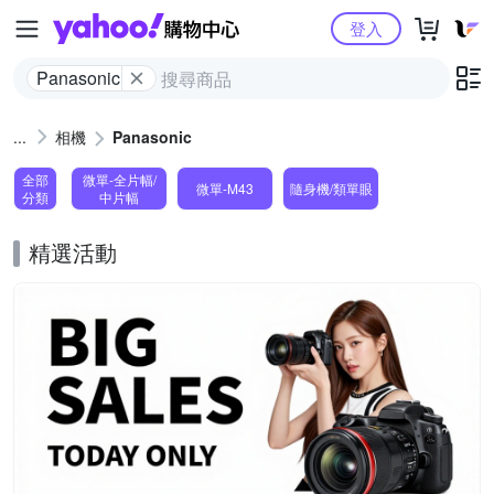
Yahoo購物中心
登入
Panasonic
相機
Panasonic
全部
微單-全片幅/
微單-M43
隨身機/類單眼
分類
中片幅
精選活動