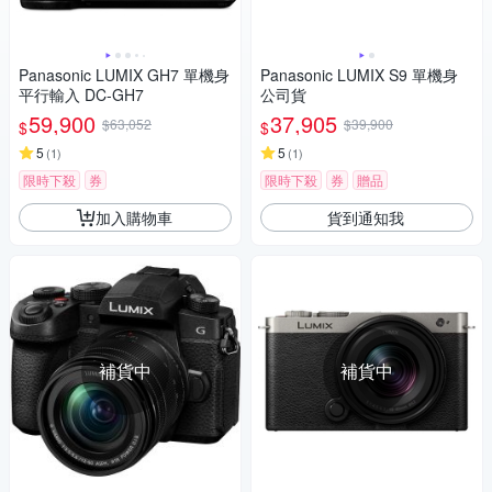
Panasonic LUMIX GH7 單機身
Panasonic LUMIX S9 單機身
平行輸入 DC-GH7
公司貨
59,900
37,905
$63,052
$39,900
$
$
5
5
(
1
)
(
1
)
限時下殺
券
限時下殺
券
贈品
加入購物車
貨到通知我
補貨中
補貨中