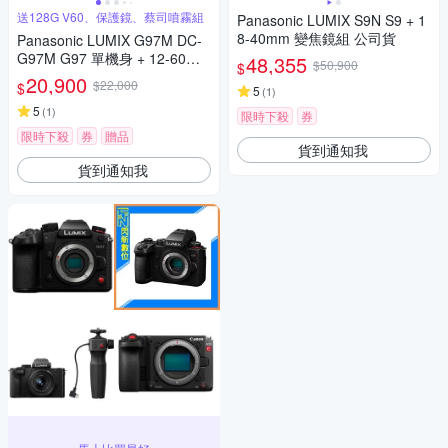
送128G V60、保護鏡、蔡司噴霧組
Panasonic LUMIX S9N S9 + 1
8-40mm 變焦鏡組 公司貨
Panasonic LUMIX G97M DC-
G97M G97 單機身 + 12-60mm
48,355
$50,900
$
變焦鏡組 公司貨
20,900
$22,000
$
5
(
1
)
5
(
1
)
限時下殺
券
限時下殺
券
贈品
貨到通知我
貨到通知我