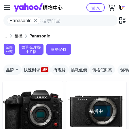
Yahoo購物中心
登入
Panasonic
相機
Panasonic
全部
微單-全片幅/
微單-M43
分類
中片幅
品牌
快速到貨
有現貨
挑戰低價
價格低到高
儲存
補貨中