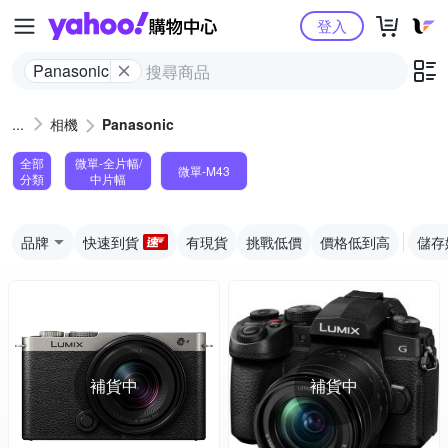
Yahoo購物中心
登入
Panasonic
相機
Panasonic
全部
微單-全片幅/
微單-M43
分類
中片幅
品牌
快速到貨
有現貨
挑戰低價
價格低到高
儲存
補貨中
補貨中