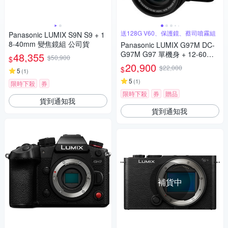
送128G V60、保護鏡、蔡司噴霧組
Panasonic LUMIX S9N S9 + 1
8-40mm 變焦鏡組 公司貨
Panasonic LUMIX G97M DC-
G97M G97 單機身 + 12-60mm
48,355
$50,900
$
變焦鏡組 公司貨
20,900
$22,000
$
5
(
1
)
5
(
1
)
限時下殺
券
限時下殺
券
贈品
貨到通知我
貨到通知我
補貨中