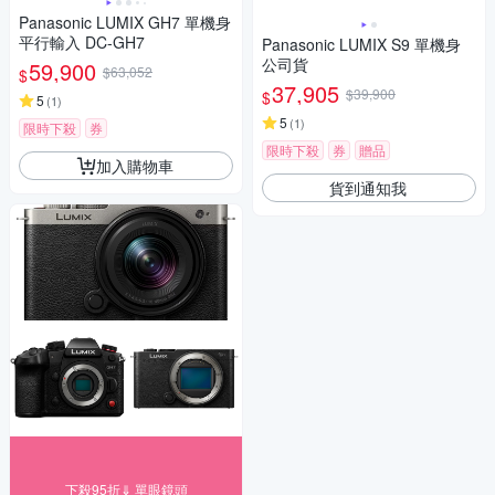
Panasonic LUMIX GH7 單機身
平行輸入 DC-GH7
Panasonic LUMIX S9 單機身
公司貨
59,900
$63,052
$
37,905
$39,900
$
5
(
1
)
5
(
1
)
限時下殺
券
限時下殺
券
贈品
加入購物車
貨到通知我
下殺95折⇓ 單眼鏡頭