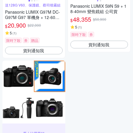
送128G V60、保護鏡、蔡司噴霧組
Panasonic LUMIX S9N S9 + 1
8-40mm 變焦鏡組 公司貨
Panasonic LUMIX G97M DC-
G97M G97 單機身 + 12-60mm
48,355
$50,900
$
變焦鏡組 公司貨
20,900
$22,000
$
5
(
1
)
5
(
1
)
限時下殺
券
限時下殺
券
贈品
貨到通知我
貨到通知我