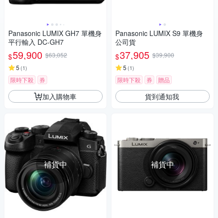
Panasonic LUMIX GH7 單機身
Panasonic LUMIX S9 單機身
平行輸入 DC-GH7
公司貨
59,900
37,905
$63,052
$39,900
$
$
5
5
(
1
)
(
1
)
限時下殺
券
限時下殺
券
贈品
加入購物車
貨到通知我
補貨中
補貨中