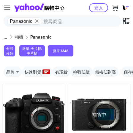
Yahoo購物中心
登入
Panasonic
相機
Panasonic
全部
微單-全片幅/
微單-M43
分類
中片幅
品牌
快速到貨
有現貨
挑戰低價
價格低到高
儲存
補貨中