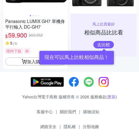
Panasonic LUMIX GH7 單機身
馬上比買最好
平行輸入 DC-GH7
相似商品比比看
59,900
$63,052
$
5
(
1
)
去比較
限時下殺
券
現在可以馬上比較相似商品！
加入購物車
Yahoo台灣電子商務 版權所有 © 2026 服務條款(
更新
)
客服中心
|
關於我們
|
購物須知
網路安全
|
隱私權
|
分類地圖