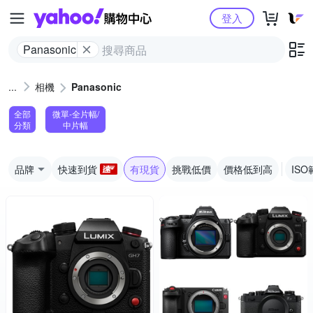
Yahoo購物中心
登入
Panasonic
相機
Panasonic
全部
微單-全片幅/
分類
中片幅
品牌
快速到貨
有現貨
挑戰低價
價格低到高
ISO