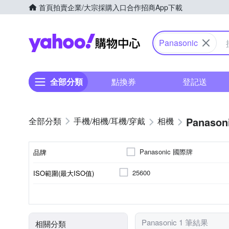
首頁
拍賣
企業/大宗採購入口
合作招商
App下載
Yahoo購物中心
Panasonic
全部分類
點換券
登記送
Panason
手機/相機/耳機/穿戴
相機
Panasonic 國際牌
品牌
25600
ISO範圍(最大ISO值)
品牌名稱
平行輸入
BSI CMOS(高感光背照式)
1/8000秒
2001萬~3000萬像素
CF
M 4/3
SD
SDHC
來源
儲存媒介
影像感應器
最快快門速度
有效像素
片幅
Panasonic 1 筆結果
相關分類