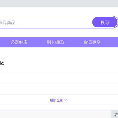
搜尋
必逛好店
刷卡/超取
會員專享
ic
SDXC
展開全部
評