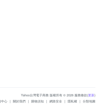
Yahoo台灣電子商務 版權所有 © 2026 服務條款(
更新
)
服中心
|
關於我們
|
購物須知
|
網路安全
|
隱私權
|
分類地圖