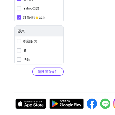
Yahoo自營
評價4顆
以上
優惠
挑戰低價
券
活動
清除所有條件