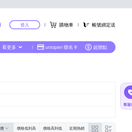
購物車
帳號綁定送
登入
看更多
uniopen 聯名卡
超贈點
價
價格低到高
價格高到低
近期熱銷