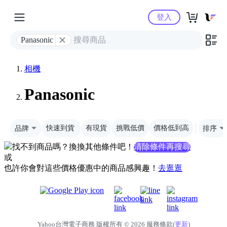
Yahoo購物中心
登入
Panasonic
相機
Panasonic
品牌
快速到貨
有現貨
挑戰低價
價格低到高
排序
找不到商品嗎？換換其他條件吧！
清除條件再搜尋
或
也許你會對這些價格優惠中的商品感興趣！
去逛逛
Yahoo台灣電子商務 版權所有 © 2026 服務條款(
更新
)