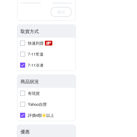
確定
取貨方式
快速到貨
7-11常溫
7-11冷凍
商品狀況
有現貨
Yahoo自營
評價4顆
以上
優惠