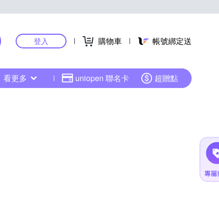
購物車
帳號綁定送
登入
看更多
uniopen 聯名卡
超贈點