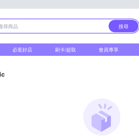
搜尋
必逛好店
刷卡/超取
會員專享
ic