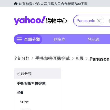
首頁
拍賣
企業/大宗採購入口
合作招商
App下載
Yahoo購物中心
Panasonic
全部分類
點換券
登記送
Panason
手機/相機/耳機/穿戴
相機
相關分類
手機/相機/耳機/穿戴
相機
SONY