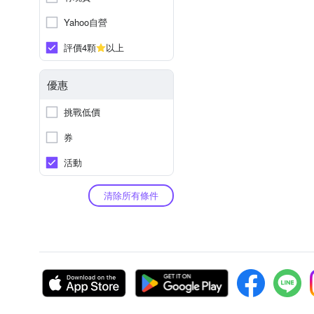
Yahoo自營
評價4顆
以上
優惠
挑戰低價
券
活動
清除所有條件