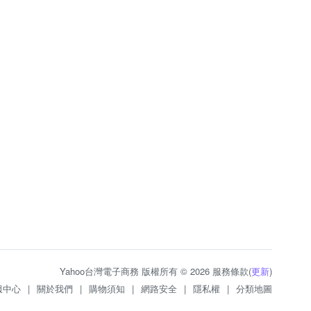
Yahoo台灣電子商務 版權所有 © 2026 服務條款(
更新
)
服中心
|
關於我們
|
購物須知
|
網路安全
|
隱私權
|
分類地圖