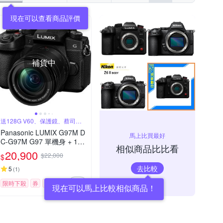
現在可以查看商品評價
補貨中
送128G V60、保護鏡、蔡司噴
霧組
Panasonic LUMIX G97M D
馬上比買最好
C-G97M G97 單機身 + 12-
相似商品比比看
60mm 變焦鏡組 公司貨
20,900
$22,000
$
去比較
5
(
1
)
限時下殺
券
贈品
現在可以馬上比較相似商品！