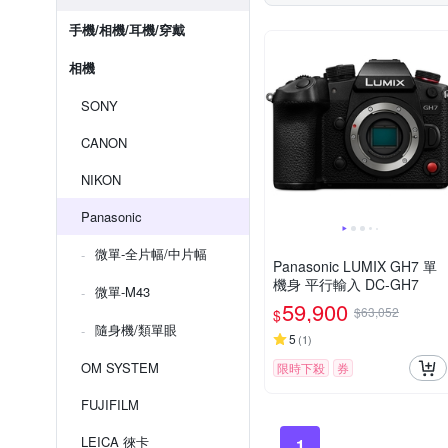
手機/相機/耳機/穿戴
相機
SONY
CANON
NIKON
Panasonic
微單-全片幅/中片幅
Panasonic LUMIX GH7 單
機身 平行輸入 DC-GH7
微單-M43
59,900
$63,052
$
隨身機/類單眼
5
(
1
)
OM SYSTEM
限時下殺
券
FUJIFILM
LEICA 徠卡
1