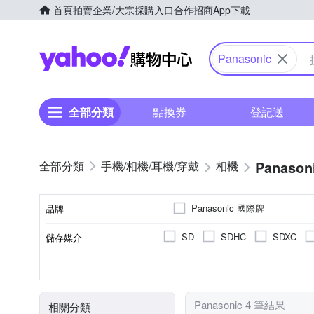
首頁
拍賣
企業/大宗採購入口
合作招商
App下載
Yahoo購物中心
Panasonic
全部分類
點換券
登記送
Panason
手機/相機/耳機/穿戴
相機
Panasonic 國際牌
品牌
SD
SDHC
SDXC
儲存媒介
品牌名稱
2001萬~3000萬像素
微單眼
3.0吋以上
視平式電子觀景器
可觸控式螢幕
TFT LCD
100%
螢幕類型
有效像素
相機類型
螢幕尺寸
觀景窗型式
觀景窗視野率
Panasonic 4 筆結果
相關分類