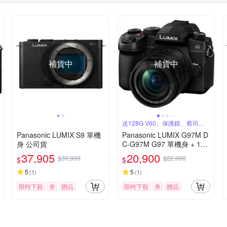
補貨中
補貨中
送128G V60、保護鏡、蔡司噴
霧組
Panasonic LUMIX S9 單機
Panasonic LUMIX G97M D
身 公司貨
C-G97M G97 單機身 + 12-
60mm 變焦鏡組 公司貨
37,905
20,900
$39,900
$22,000
$
$
5
5
(
1
)
(
1
)
限時下殺
券
贈品
限時下殺
券
贈品