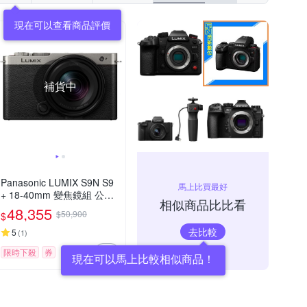
現在可以查看商品評價
補貨中
Panasonic LUMIX S9N S9
馬上比買最好
+ 18-40mm 變焦鏡組 公司
相似商品比比看
貨
48,355
$50,900
$
去比較
5
(
1
)
限時下殺
券
現在可以馬上比較相似商品！