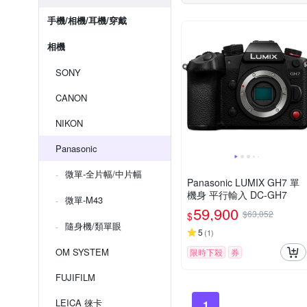
手機/相機/耳機/穿戴
相機
SONY
CANON
NIKON
Panasonic
微單-全片幅/中片幅
Panasonic LUMIX GH7 單
機身 平行輸入 DC-GH7
微單-M43
59,900
$63,052
$
隨身機/類單眼
5
(
1
)
OM SYSTEM
限時下殺
券
FUJIFILM
LEICA 徠卡
1