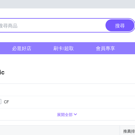
搜尋
必逛好店
刷卡/超取
會員專享
ic
CF
翻轉式螢幕
展開全部
推薦排