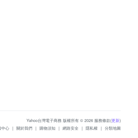
Yahoo台灣電子商務 版權所有 © 2026 服務條款(
更新
)
服中心
|
關於我們
|
購物須知
|
網路安全
|
隱私權
|
分類地圖