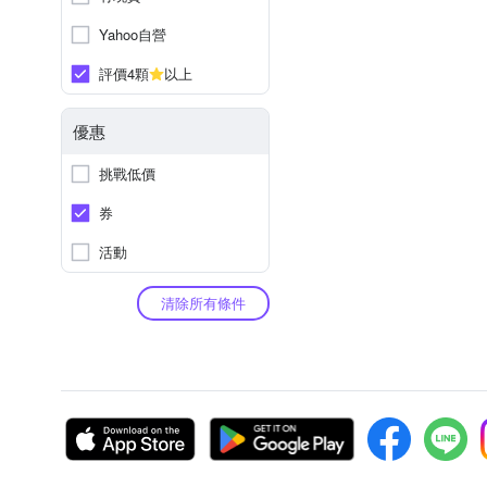
Yahoo自營
評價4顆
以上
優惠
挑戰低價
券
活動
清除所有條件