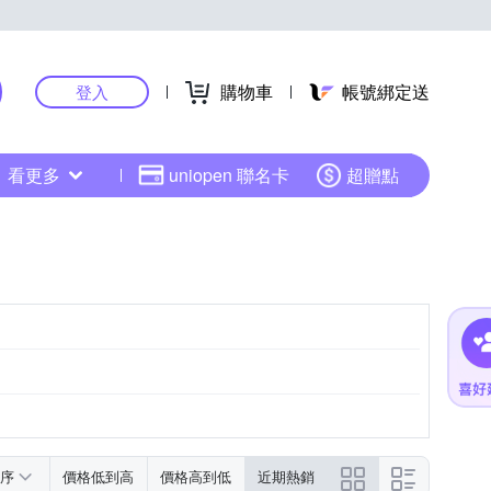
購物車
帳號綁定送
登入
看更多
uniopen 聯名卡
超贈點
序
價格低到高
價格高到低
近期熱銷