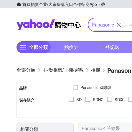
首頁
拍賣
企業/大宗採購入口
合作招商
App下載
Yahoo購物中心
Panasonic
全部分類
點換券
登記送
Panason
手機/相機/耳機/穿戴
相機
Panasonic 國際牌
品牌
SD
SDHC
SDXC
儲存媒介
品牌名稱
2001萬~3000萬像素
微單眼
3.0吋以上
視平式電子觀景器
可觸控式螢幕
TFT LCD
100%
螢幕類型
有效像素
相機類型
螢幕尺寸
觀景窗型式
觀景窗視野率
Panasonic 4 筆結果
相關分類