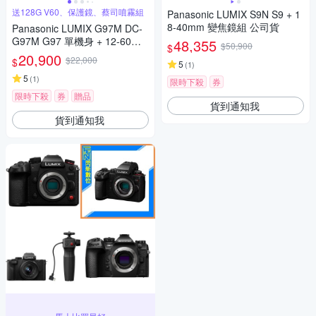
送128G V60、保護鏡、蔡司噴霧組
Panasonic LUMIX S9N S9 + 1
8-40mm 變焦鏡組 公司貨
Panasonic LUMIX G97M DC-
G97M G97 單機身 + 12-60mm
48,355
$50,900
$
變焦鏡組 公司貨
20,900
$22,000
$
5
(
1
)
5
(
1
)
限時下殺
券
限時下殺
券
贈品
貨到通知我
貨到通知我