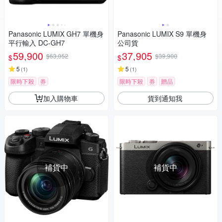
Panasonic LUMIX GH7 單機身
Panasonic LUMIX S9 單機身
平行輸入 DC-GH7
公司貨
59,900
37,905
$63,052
$39,900
$
$
5
5
(
1
)
(
1
)
限時下殺
券
限時下殺
券
贈品
加入購物車
貨到通知我
補貨中
補貨中