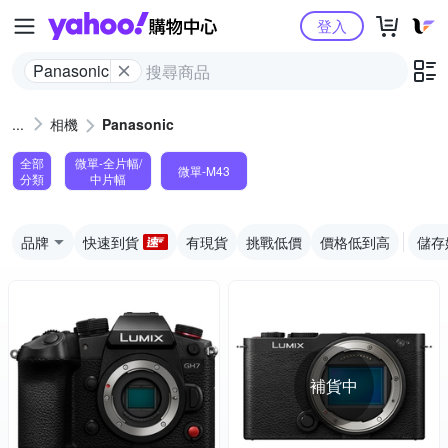
Yahoo購物中心
登入
Panasonic
相機
Panasonic
全部
微單-全片幅/
微單-M43
分類
中片幅
品牌
快速到貨
有現貨
挑戰低價
價格低到高
儲存
補貨中