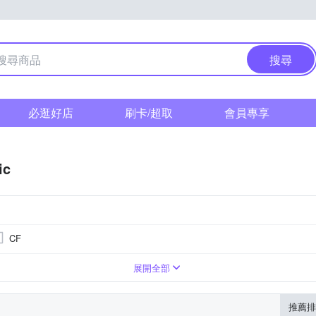
搜尋
必逛好店
刷卡/超取
會員專享
ic
CF
翻轉式螢幕
展開全部
推薦排