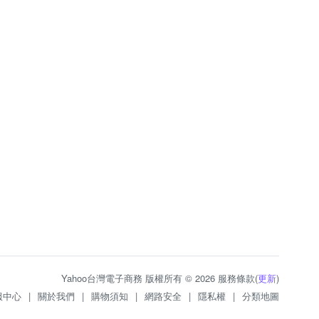
Yahoo台灣電子商務 版權所有 © 2026 服務條款(
更新
)
服中心
|
關於我們
|
購物須知
|
網路安全
|
隱私權
|
分類地圖