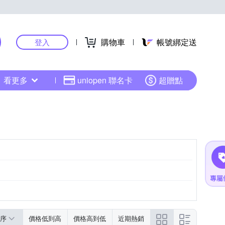
購物車
帳號綁定送
登入
看更多
uniopen 聯名卡
超贈點
序
價格低到高
價格高到低
近期熱銷