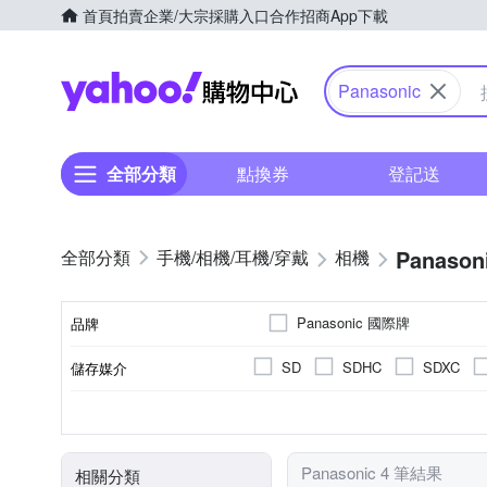
首頁
拍賣
企業/大宗採購入口
合作招商
App下載
Yahoo購物中心
Panasonic
全部分類
點換券
登記送
Panason
手機/相機/耳機/穿戴
相機
Panasonic 國際牌
品牌
SD
SDHC
SDXC
儲存媒介
品牌名稱
2001萬~3000萬像素
微單眼
3.0吋以上
視平式電子觀景器
可觸控式螢幕
TFT LCD
100%
螢幕類型
有效像素
相機類型
螢幕尺寸
觀景窗型式
觀景窗視野率
Panasonic 4 筆結果
相關分類