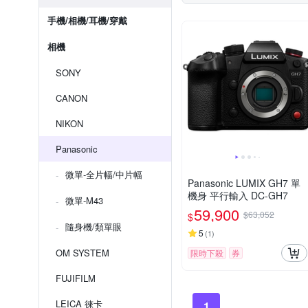
手機/相機/耳機/穿戴
相機
SONY
CANON
NIKON
Panasonic
微單-全片幅/中片幅
Panasonic LUMIX GH7 單
機身 平行輸入 DC-GH7
微單-M43
59,900
$63,052
$
隨身機/類單眼
5
(
1
)
OM SYSTEM
限時下殺
券
FUJIFILM
LEICA 徠卡
1