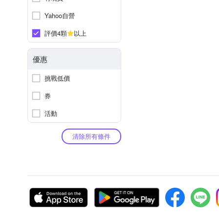
Yahoo自營
評價4顆
以上
優惠
挑戰低價
券
活動
清除所有條件