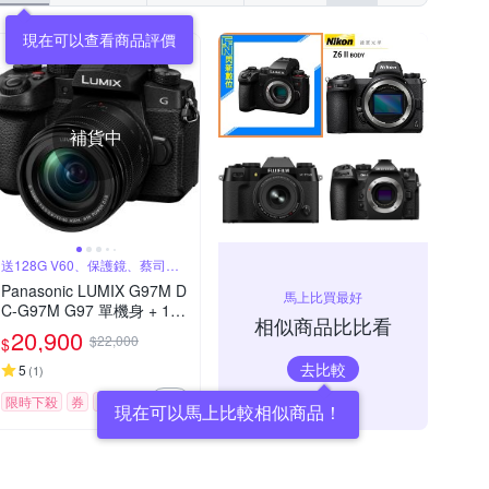
現在可以查看商品評價
補貨中
送128G V60、保護鏡、蔡司噴
霧組
Panasonic LUMIX G97M D
馬上比買最好
C-G97M G97 單機身 + 12-
相似商品比比看
60mm 變焦鏡組 公司貨
20,900
$22,000
$
去比較
5
(
1
)
限時下殺
券
贈品
現在可以馬上比較相似商品！