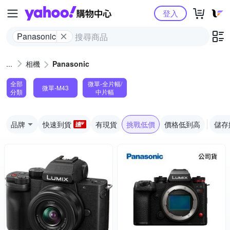
Yahoo購物中心
登入
Panasonic
相機
Panasonic
全部
微單-全片幅/
微單-M43
分類
中片幅
品牌
快速到貨
有現貨
挑戰低價
價格低到高
儲存