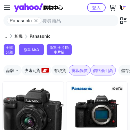
Yahoo購物中心
登入
Panasonic
相機
Panasonic
全部
微單-全片幅/
微單-M43
分類
中片幅
品牌
快速到貨
有現貨
挑戰低價
價格低到高
儲存