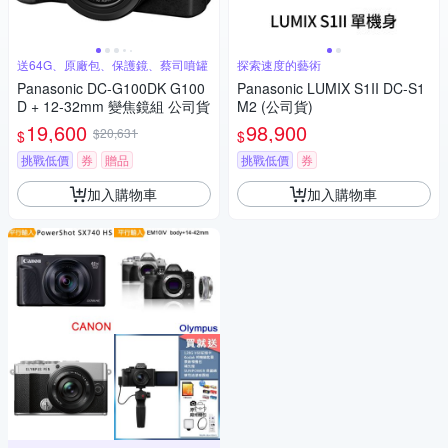
送64G、原廠包、保護鏡、蔡司噴罐
探索速度的藝術
Panasonic DC-G100DK G100
Panasonic LUMIX S1II DC-S1
D + 12-32mm 變焦鏡組 公司貨
M2 (公司貨)
19,600
98,900
$20,631
$
$
挑戰低價
券
贈品
挑戰低價
券
加入購物車
加入購物車