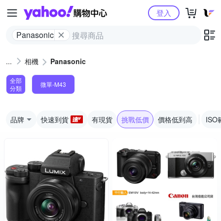
Yahoo購物中心
登入
Panasonic
相機
Panasonic
全部
微單-M43
分類
品牌
快速到貨
有現貨
挑戰低價
價格低到高
ISO