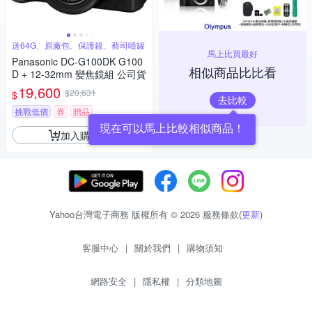
送64G、原廠包、保護鏡、蔡司噴罐
馬上比買最好
Panasonic DC-G100DK G100
相似商品比比看
D + 12-32mm 變焦鏡組 公司貨
19,600
$20,631
$
去比較
挑戰低價
券
贈品
現在可以馬上比較相似商品！
加入購物車
Yahoo台灣電子商務 版權所有 © 2026 服務條款(
更新
)
客服中心
|
關於我們
|
購物須知
網路安全
|
隱私權
|
分類地圖