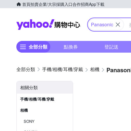
首頁
拍賣
企業/大宗採購入口
合作招商
App下載
Yahoo購物中心
Panasonic
全部分類
點換券
登記送
Panason
手機/相機/耳機/穿戴
相機
相關分類
手機/相機/耳機/穿戴
相機
SONY