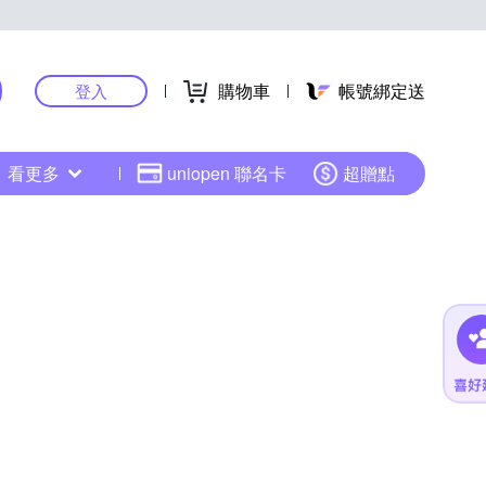
購物車
帳號綁定送
登入
看更多
uniopen 聯名卡
超贈點