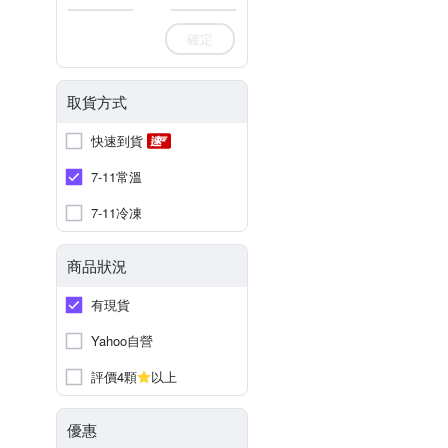
確定
取貨方式
快速到貨
7-11常溫
7-11冷凍
商品狀況
有現貨
Yahoo自營
評價4顆
以上
優惠