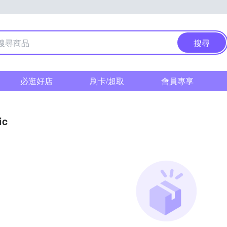
搜尋
必逛好店
刷卡/超取
會員專享
ic