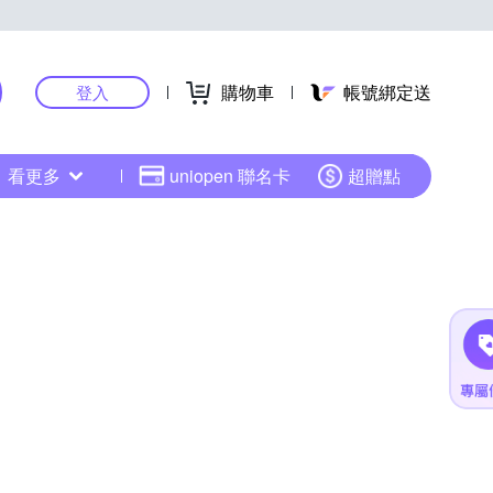
購物車
帳號綁定送
登入
看更多
uniopen 聯名卡
超贈點