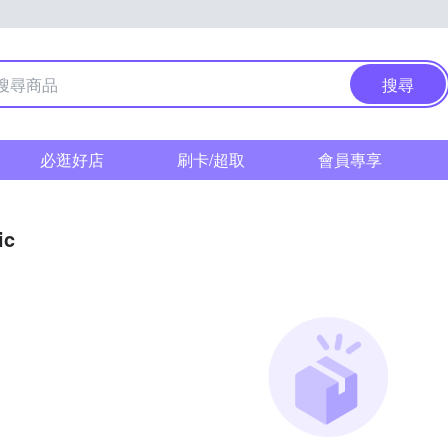
搜尋
必逛好店
刷卡/超取
會員專享
ic