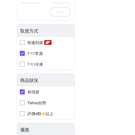
確定
取貨方式
快速到貨
7-11常溫
7-11冷凍
商品狀況
有現貨
Yahoo自營
評價4顆
以上
優惠