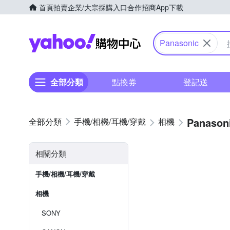
首頁
拍賣
企業/大宗採購入口
合作招商
App下載
Yahoo購物中心
Panasonic
全部分類
點換券
登記送
Panason
手機/相機/耳機/穿戴
相機
相關分類
手機/相機/耳機/穿戴
相機
SONY