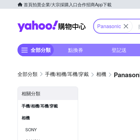
首頁
拍賣
企業/大宗採購入口
合作招商
App下載
Yahoo購物中心
Panasonic
全部分類
點換券
登記送
Panason
手機/相機/耳機/穿戴
相機
相關分類
手機/相機/耳機/穿戴
相機
SONY