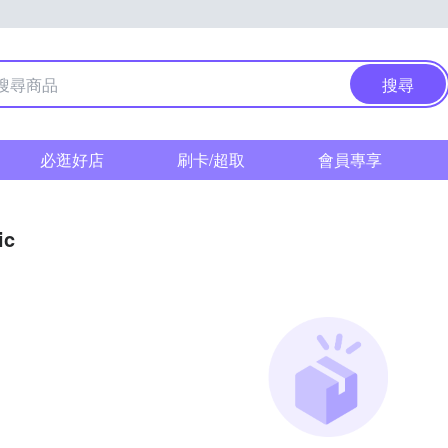
搜尋
必逛好店
刷卡/超取
會員專享
ic