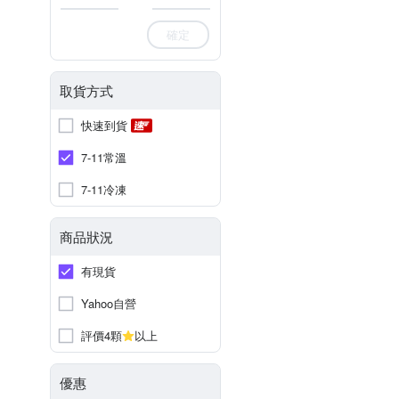
確定
取貨方式
快速到貨
7-11常溫
7-11冷凍
商品狀況
有現貨
Yahoo自營
評價4顆
以上
優惠