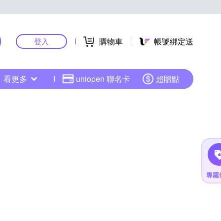
購物車
帳號綁定送
登入
看更多
uniopen 聯名卡
超贈點