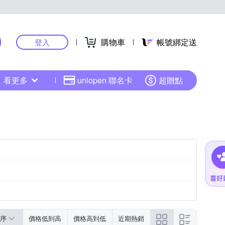
購物車
帳號綁定送
登入
看更多
uniopen 聯名卡
超贈點
序
價格低到高
價格高到低
近期熱銷