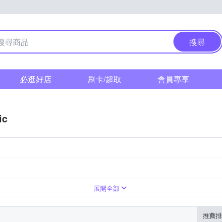
搜尋
必逛好店
刷卡/超取
會員專享
ic
展開全部
推薦排