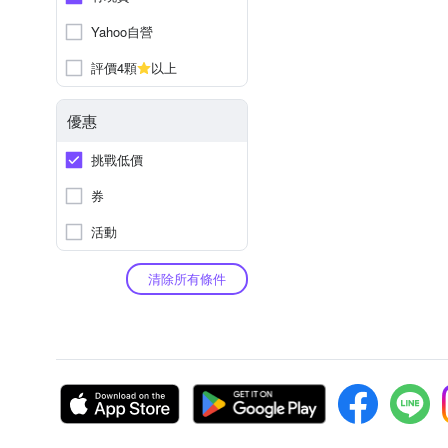
Yahoo自營
評價4顆
以上
優惠
挑戰低價
券
活動
清除所有條件