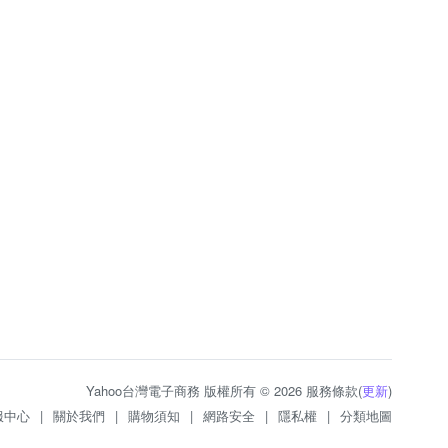
Yahoo台灣電子商務 版權所有 © 2026 服務條款(
更新
)
服中心
|
關於我們
|
購物須知
|
網路安全
|
隱私權
|
分類地圖