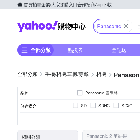
首頁
拍賣
企業/大宗採購入口
合作招商
App下載
Yahoo購物中心
Panasonic
全部分類
點換券
登記送
Panason
手機/相機/耳機/穿戴
相機
Panasonic 國際牌
品牌
SD
SDHC
SDXC
儲存媒介
品牌名稱
公司貨
1/16000秒
2001萬~3000萬像素
3.0吋以上
視平式電子觀景器
100%
來源
最快快門速度
有效像素
螢幕尺寸
觀景窗型式
觀景窗視野率
Panasonic 2 筆結果
相關分類