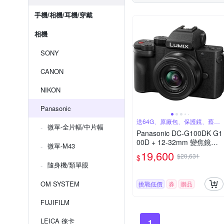
手機/相機/耳機/穿戴
相機
SONY
CANON
NIKON
Panasonic
送64G、原廠包、保護鏡、蔡司
微單-全片幅/中片幅
噴罐
Panasonic DC-G100DK G1
00D + 12-32mm 變焦鏡組
微單-M43
公司貨
19,600
$20,631
$
隨身機/類單眼
OM SYSTEM
挑戰低價
券
贈品
FUJIFILM
LEICA 徠卡
1