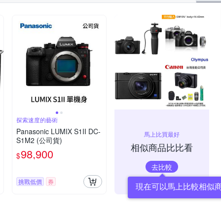
探索速度的藝術
Panasonic LUMIX S1II DC-
馬上比買最好
S1M2 (公司貨)
相似商品比比看
98,900
$
去比較
挑戰低價
券
現在可以馬上比較相似