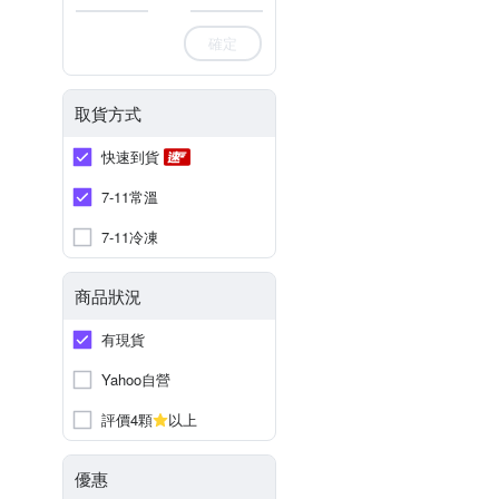
確定
取貨方式
快速到貨
7-11常溫
7-11冷凍
商品狀況
有現貨
Yahoo自營
評價4顆
以上
優惠