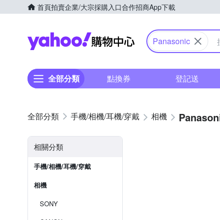
首頁
拍賣
企業/大宗採購入口
合作招商
App下載
Yahoo購物中心
Panasonic
全部分類
點換券
登記送
Panason
手機/相機/耳機/穿戴
相機
相關分類
手機/相機/耳機/穿戴
相機
SONY