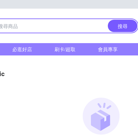
搜尋
必逛好店
刷卡/超取
會員專享
ic