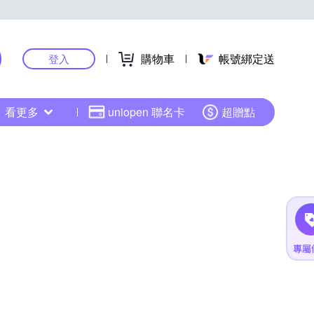
購物車
帳號綁定送
登入
看更多
uniopen 聯名卡
超贈點