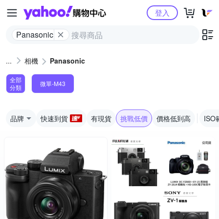
Yahoo購物中心
登入
Panasonic
相機
Panasonic
全部
微單-M43
分類
品牌
快速到貨
有現貨
挑戰低價
價格低到高
ISO