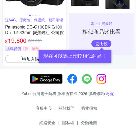
送64G、原廠包、保護鏡、蔡司噴罐
馬上比買最好
Panasonic DC-G100DK G100
相似商品比比看
D + 12-32mm 變焦鏡組 公司貨
19,600
$20,631
$
去比較
挑戰低價
券
贈品
現在可以馬上比較相似商品！
加入購物車
Yahoo台灣電子商務 版權所有 © 2026 服務條款(
更新
)
客服中心
|
關於我們
|
購物須知
網路安全
|
隱私權
|
分類地圖