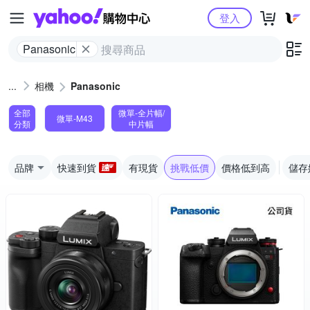
Yahoo購物中心
登入
Panasonic
相機
Panasonic
全部
微單-全片幅/
微單-M43
分類
中片幅
品牌
快速到貨
有現貨
挑戰低價
價格低到高
儲存