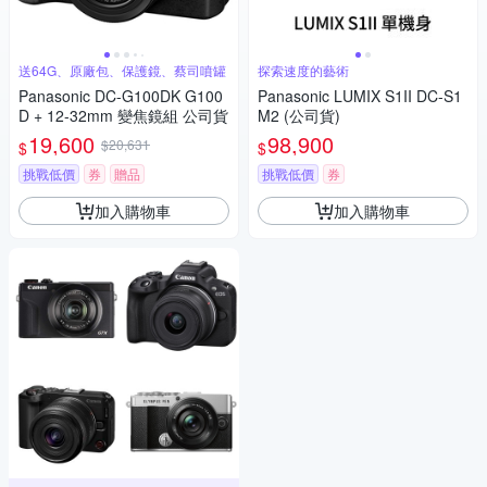
送64G、原廠包、保護鏡、蔡司噴罐
探索速度的藝術
Panasonic DC-G100DK G100
Panasonic LUMIX S1II DC-S1
D + 12-32mm 變焦鏡組 公司貨
M2 (公司貨)
19,600
98,900
$20,631
$
$
挑戰低價
券
贈品
挑戰低價
券
加入購物車
加入購物車