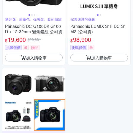
送64G、原廠包、保護鏡、蔡司噴罐
探索速度的藝術
Panasonic DC-G100DK G100
Panasonic LUMIX S1II DC-S1
D + 12-32mm 變焦鏡組 公司貨
M2 (公司貨)
19,600
98,900
$20,631
$
$
挑戰低價
券
贈品
挑戰低價
券
加入購物車
加入購物車