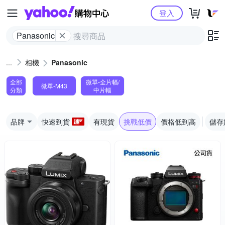
Yahoo購物中心
登入
Panasonic
相機
Panasonic
全部
微單-全片幅/
微單-M43
分類
中片幅
品牌
快速到貨
有現貨
挑戰低價
價格低到高
儲存