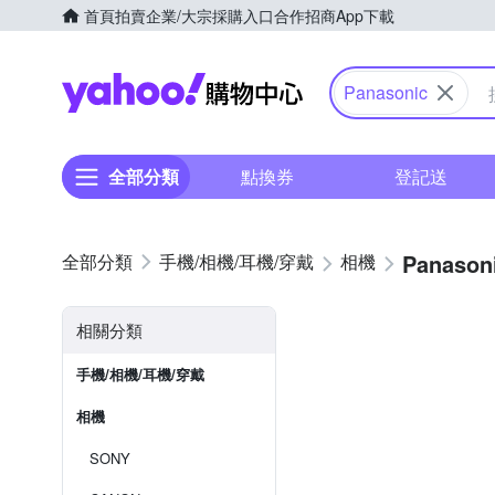
首頁
拍賣
企業/大宗採購入口
合作招商
App下載
Yahoo購物中心
Panasonic
全部分類
點換券
登記送
Panason
手機/相機/耳機/穿戴
相機
相關分類
手機/相機/耳機/穿戴
相機
SONY