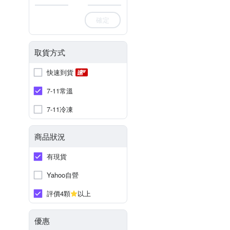
確定
取貨方式
快速到貨
7-11常溫
7-11冷凍
商品狀況
有現貨
Yahoo自營
評價4顆
以上
優惠