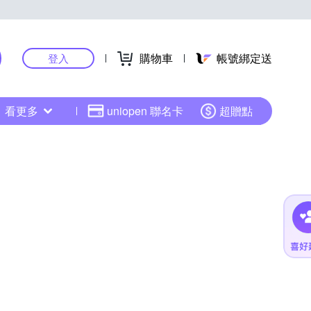
購物車
帳號綁定送
登入
看更多
uniopen 聯名卡
超贈點