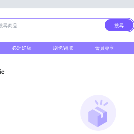
搜尋
必逛好店
刷卡/超取
會員專享
ic