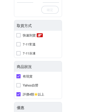
確定
取貨方式
快速到貨
7-11常溫
7-11冷凍
商品狀況
有現貨
Yahoo自營
評價4顆
以上
優惠