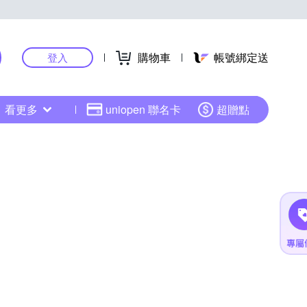
購物車
帳號綁定送
登入
看更多
uniopen 聯名卡
超贈點