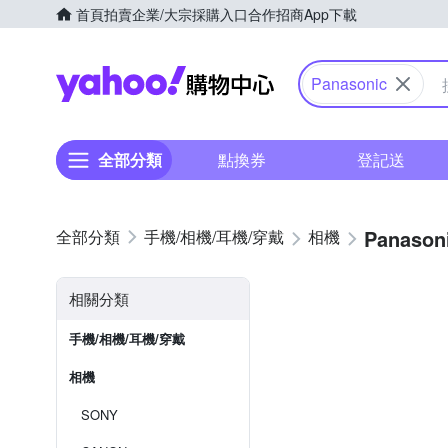
首頁
拍賣
企業/大宗採購入口
合作招商
App下載
Yahoo購物中心
Panasonic
全部分類
點換券
登記送
Panason
手機/相機/耳機/穿戴
相機
相關分類
手機/相機/耳機/穿戴
相機
SONY