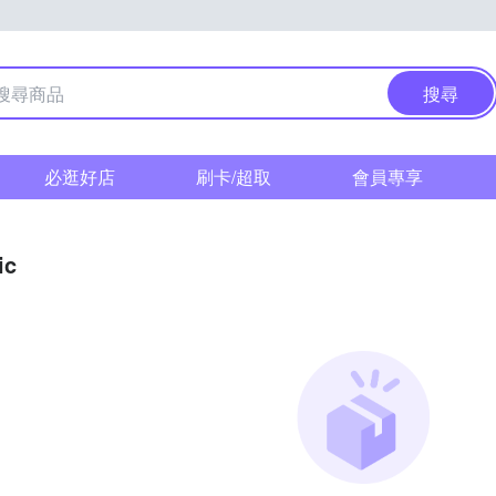
搜尋
必逛好店
刷卡/超取
會員專享
ic