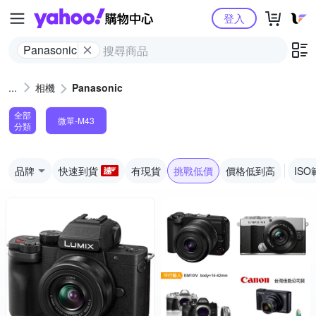
Yahoo購物中心
登入
Panasonic
相機
Panasonic
全部
微單-M43
分類
品牌
快速到貨
有現貨
挑戰低價
價格低到高
ISO