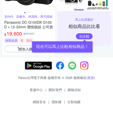
送64G、原廠包、保護鏡、蔡司噴罐
馬上比買最好
Panasonic DC-G100DK G100
相似商品比比看
D + 12-32mm 變焦鏡組 公司貨
19,600
$20,631
$
去比較
挑戰低價
券
贈品
現在可以馬上比較相似商品！
加入購物車
Yahoo台灣電子商務 版權所有 © 2026 服務條款(
更新
)
客服中心
|
關於我們
|
購物須知
網路安全
|
隱私權
|
分類地圖