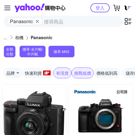
Yahoo購物中心
登入
Panasonic
相機
Panasonic
全部
微單-全片幅/
微單-M43
分類
中片幅
品牌
快速到貨
有現貨
挑戰低價
價格低到高
儲存