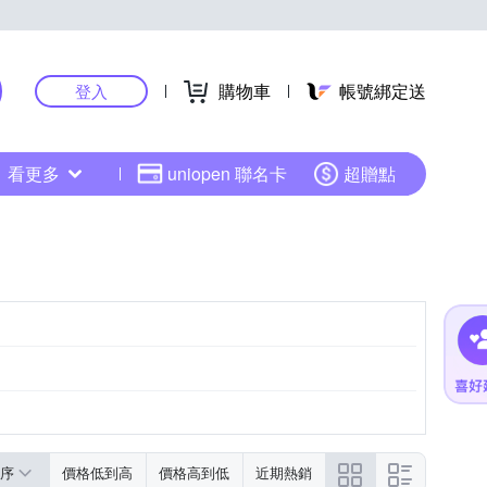
購物車
帳號綁定送
登入
看更多
uniopen 聯名卡
超贈點
序
價格低到高
價格高到低
近期熱銷