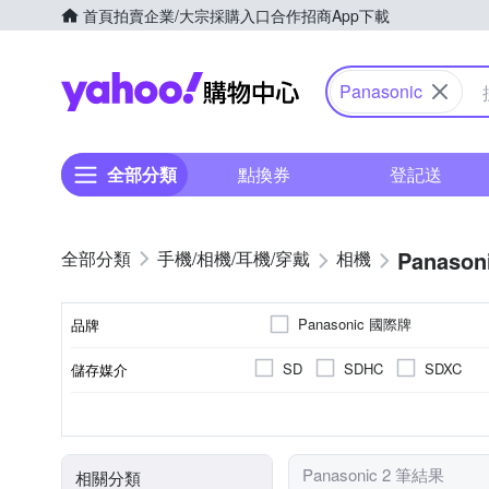
首頁
拍賣
企業/大宗採購入口
合作招商
App下載
Yahoo購物中心
Panasonic
全部分類
點換券
登記送
Panason
手機/相機/耳機/穿戴
相機
Panasonic 國際牌
品牌
SD
SDHC
SDXC
儲存媒介
品牌名稱
公司貨
1/16000秒
2001萬~3000萬像素
3.0吋以上
視平式電子觀景器
100%
來源
最快快門速度
有效像素
螢幕尺寸
觀景窗型式
觀景窗視野率
Panasonic 2 筆結果
相關分類