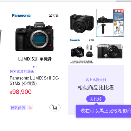
探索速度的藝術
Panasonic LUMIX S1II DC-
馬上比買最好
S1M2 (公司貨)
相似商品比比看
98,900
$
去比較
挑戰低價
券
現在可以馬上比較相似