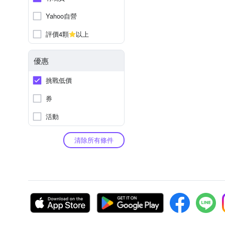
Yahoo自營
評價4顆
以上
優惠
挑戰低價
券
活動
清除所有條件