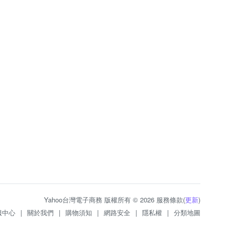
Yahoo台灣電子商務 版權所有 © 2026 服務條款(
更新
)
服中心
|
關於我們
|
購物須知
|
網路安全
|
隱私權
|
分類地圖