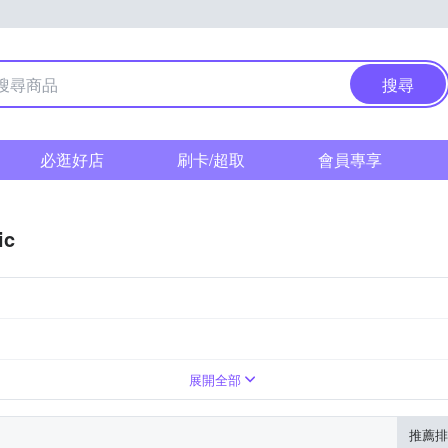
搜尋
必逛好店
刷卡/超取
會員專享
ic
展開全部
推薦排