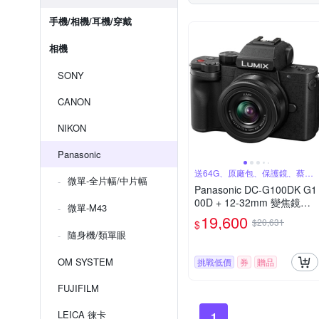
手機/相機/耳機/穿戴
相機
SONY
CANON
NIKON
Panasonic
送64G、原廠包、保護鏡、蔡司
微單-全片幅/中片幅
噴罐
Panasonic DC-G100DK G1
00D + 12-32mm 變焦鏡組
微單-M43
公司貨
19,600
$20,631
$
隨身機/類單眼
OM SYSTEM
挑戰低價
券
贈品
FUJIFILM
LEICA 徠卡
1