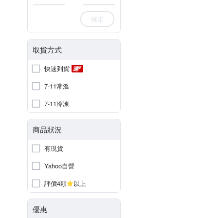
確定
取貨方式
快速到貨
7-11常溫
7-11冷凍
商品狀況
有現貨
Yahoo自營
評價4顆
以上
優惠