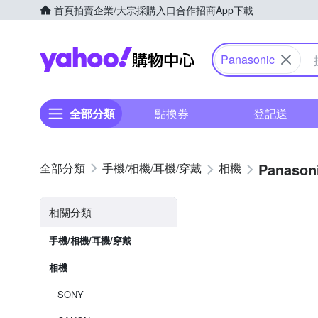
首頁
拍賣
企業/大宗採購入口
合作招商
App下載
Yahoo購物中心
Panasonic
全部分類
點換券
登記送
Panason
手機/相機/耳機/穿戴
相機
相關分類
手機/相機/耳機/穿戴
相機
SONY