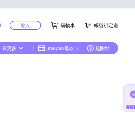
購物車
帳號綁定送
登入
看更多
uniopen 聯名卡
超贈點