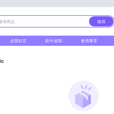
搜尋
必逛好店
刷卡/超取
會員專享
ic