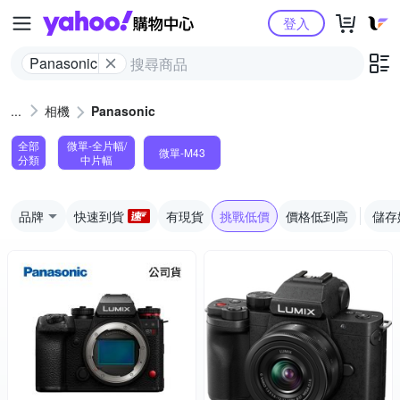
Yahoo購物中心
登入
Panasonic
相機
Panasonic
全部
微單-全片幅/
微單-M43
分類
中片幅
品牌
快速到貨
有現貨
挑戰低價
價格低到高
儲存